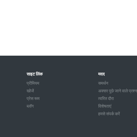
साइट लिंक
मदद
प्रीमियम
समर्थन
खोजें
अक्सर पूछे जाने वाले प्रश्न
प्रेस रूम
त्वरित दौरा
ब्लॉग
विशेषताएं
हमसे संपर्क करें