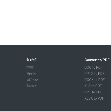
के बारे में
Convert to PDF
कंपनी
DOC to PDF
विज्ञापन
PPTX to PDF
कॉपीराइट
DOCX to PDF
डेवलपर
XLS to PDF
PPT to PDF
XLSX to PDF
CBR to PDF
TXT to PDF