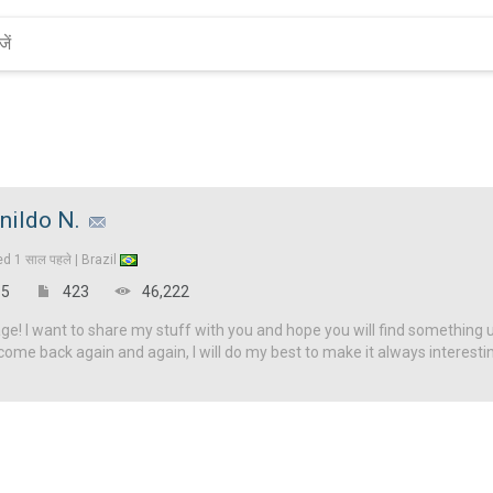
nildo N.
ed
1 साल पहले |
Brazil
5
423
46,222
! I want to share my stuff with you and hope you will find something u
come back again and again, I will do my best to make it always interesti