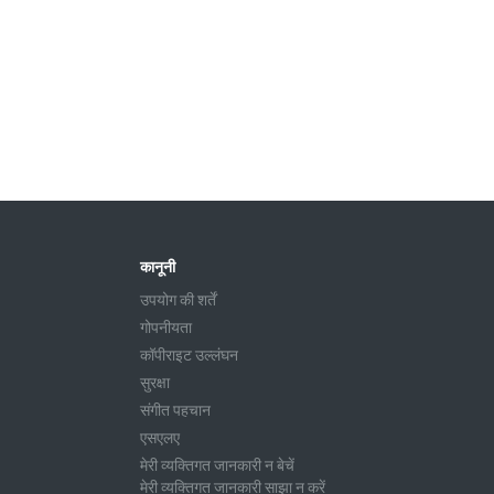
कानूनी
उपयोग की शर्तें
गोपनीयता
कॉपीराइट उल्लंघन
सुरक्षा
संगीत पहचान
एसएलए
मेरी व्यक्तिगत जानकारी न बेचें
मेरी व्यक्तिगत जानकारी साझा न करें