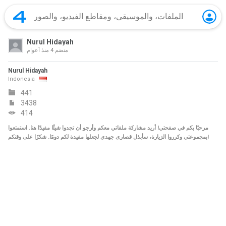
Nurul Hidayah
منضم
4 منذ أعوام
Nurul Hidayah
Indonesia
441
3438
414
مرحبًا بكم في صفحتي! أريد مشاركة ملفاتي معكم وأرجو أن تجدوا شيئًا مفيدًا هنا. استمتعوا
بمجموعتي وكرروا الزيارة، سأبذل قصارى جهدي لجعلها مفيدة لكم دومًا. شكرًا على وقتكم!