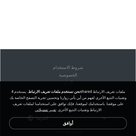
شروط الاستخدام
الخصوصية
الدعم
لا تبيع معلوماتي الشخصية
نحن نستخدم ملفات تعريف الارتباط.
يستخدم 4shared ملفات تعريف الارتباط
لا تشارك معلوماتي الشخصية
وتقنيات التتبع الأخرى لفهم من أين يأتي زوارنا وتحسين تجربة التصفح الخاصة بك
على موقعنا. باستخدامك لموقعنا، فإنك توافق على استخدامنا لملفات تعريف
الارتباط وتقنيات التتبع الأخرى.
تغيير تفضيلاتي
العربية
أوافق
إصدار سطح المكتب