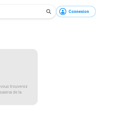
Connexion
 vous trouverez
saierai de la