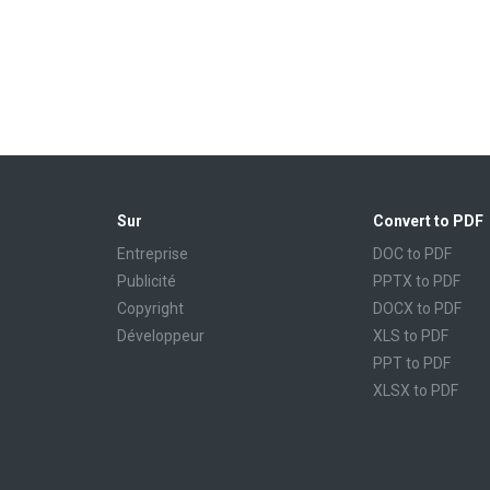
Sur
Convert to PDF
Entreprise
DOC to PDF
Publicité
PPTX to PDF
Copyright
DOCX to PDF
Développeur
XLS to PDF
PPT to PDF
XLSX to PDF
CBR to PDF
TXT to PDF
PPS to PDF