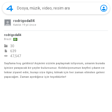
rodrigodall4
Katıldı
19 yıl önce
rodrigodall4
Brazil
30
639
47,547
Sayfama hoş geldiniz! Arşivimi sizinle paylaşmak istiyorum, umarım burada
işinize yarayacak bir şeyler bulursunuz. Koleksiyonumun keyfini çıkarın ve
tekrar ziyaret edin; burayı size ilginç kılmak için her zaman elimden geleni
yapacağım. Zaman ayırdığınız için teşekkürler!