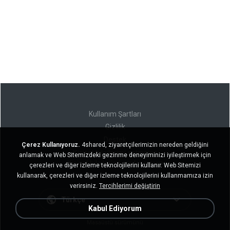
Kullanım Şartları
Gizlilik
Destek
Çerez Kullanıyoruz.
4shared, ziyaretçilerimizin nereden geldiğini
Kişisel bilgilerimi satmayın
anlamak ve Web Sitemizdeki gezinme deneyiminizi iyileştirmek için
Kişisel bilgilerimi paylaşmayın
çerezleri ve diğer izleme teknolojilerini kullanır. Web Sitemizi
kullanarak, çerezleri ve diğer izleme teknolojilerini kullanmamıza izin
verirsiniz.
Tercihlerimi değiştirin
Türkçe
Kabul Ediyorum
Masaüstü sürümünü