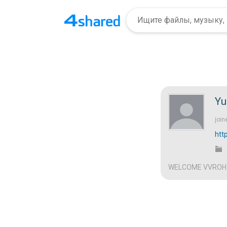
Yu
join
htt
WELCOME VVROH..