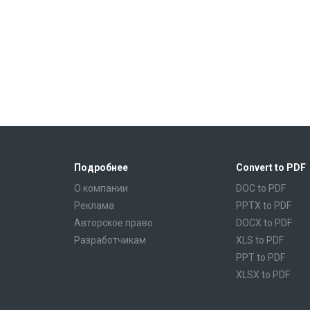
Подробнее
Convert to PDF
О компании
DOC to PDF
Реклама
PPTX to PDF
Авторское право
DOCX to PDF
Разработчикам
XLS to PDF
PPT to PDF
XLSX to PDF
CBR to PDF
TXT to PDF