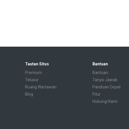
Tautan Situs
Bantuan
Premium
Bantuan
Telusur
Tanya-Jawab
Ruang Wartawan
Panduan Cepat
Blog
Fitur
Hubungi Kami