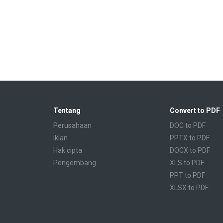
Tentang
Convert to PDF
Perusahaan
DOC to PDF
Iklan
PPTX to PDF
Hak cipta
DOCX to PDF
Pengembang
XLS to PDF
PPT to PDF
XLSX to PDF
CBR to PDF
TXT to PDF