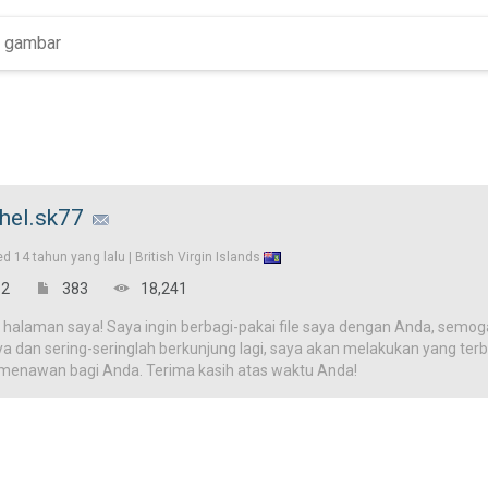
hel.sk77
ed
14 tahun yang lalu |
British Virgin Islands
2
383
18,241
 halaman saya! Saya ingin berbagi-pakai file saya dengan Anda, semog
ya dan sering-seringlah berkunjung lagi, saya akan melakukan yang terba
 menawan bagi Anda. Terima kasih atas waktu Anda!