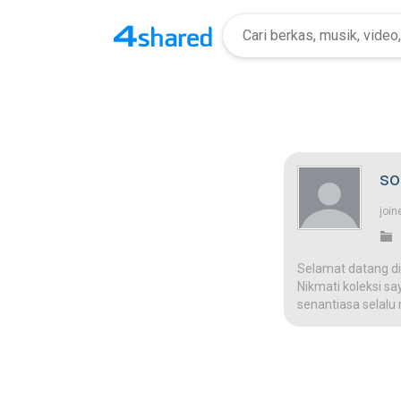
so
join
Selamat datang di
Nikmati koleksi sa
senantiasa selalu