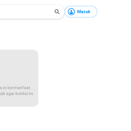
Masuk
a ini bermanfaat.
ik agar koleksi ini