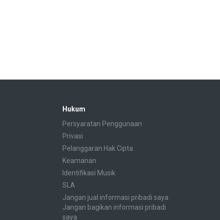
Hukum
Persyaratan Penggunaan
Privasi
Pelanggaran Hak Cipta
Keamanan
Identifikasi Musik
SLA
Jangan jual informasi pribadi saya
Jangan bagikan informasi pribadi
saya