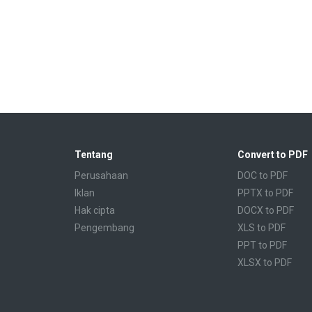
Tentang
Convert to PDF
Perusahaan
DOC to PDF
Iklan
PPTX to PDF
Hak cipta
DOCX to PDF
Pengembang
XLS to PDF
PPT to PDF
XLSX to PDF
CBR to PDF
TXT to PDF