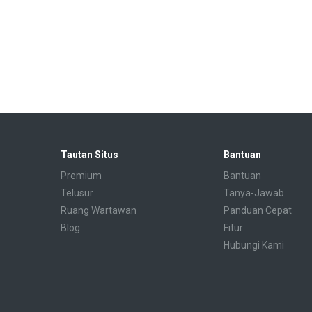
Tautan Situs
Bantuan
Premium
Bantuan
Telusur
Tanya-Jawab
Ruang Wartawan
Panduan Cepat
Blog
Fitur
Hubungi Kami