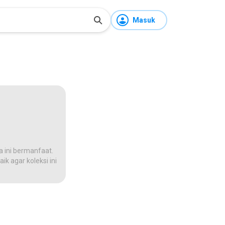
Masuk
a ini bermanfaat.
ik agar koleksi ini