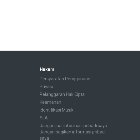
Hukum
Persyaratan Penggunaan
Privasi
Pelanggaran Hak Cipta
Keamanan
Identifikasi Musik
SLA
Jangan jual informasi pribadi saya
Jangan bagikan informasi pribadi
saya