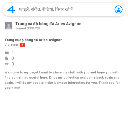
Trang cá độ bóng đá Arles Avignon
Joined
3 साल पहले
Trang cá độ bóng đá Arles Avignon
Viet nam
1
0
0
Welcome to my page! I want to share my stuff with you and hope you will
find something useful here. Enjoy my collection and come back again and
again, I will do my best to make it always interesting for you. Thank you for
your time!