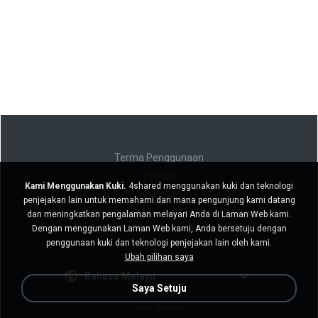
Terma Penggunaan
Privasi
Kami Menggunakan Kuki.
4shared menggunakan kuki dan teknologi
Sokongan
penjejakan lain untuk memahami dari mana pengunjung kami datang
Jangan jual maklumat peribadi saya
dan meningkatkan pengalaman melayari Anda di Laman Web kami.
Jangan kongsi maklumat peribadi saya
Dengan menggunakan Laman Web kami, Anda bersetuju dengan
penggunaan kuki dan teknologi penjejakan lain oleh kami.
Ubah pilihan saya
Bahasa Melayu
Saya Setuju
Versi desktop