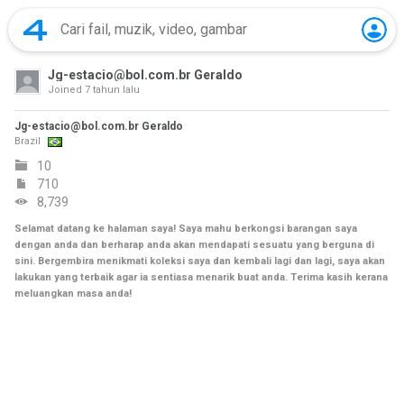
Jg-estacio@bol.com.br Geraldo
Joined
7 tahun lalu
Jg-estacio@bol.com.br Geraldo
Brazil
10
710
8,739
Selamat datang ke halaman saya! Saya mahu berkongsi barangan saya
dengan anda dan berharap anda akan mendapati sesuatu yang berguna di
sini. Bergembira menikmati koleksi saya dan kembali lagi dan lagi, saya akan
lakukan yang terbaik agar ia sentiasa menarik buat anda. Terima kasih kerana
meluangkan masa anda!