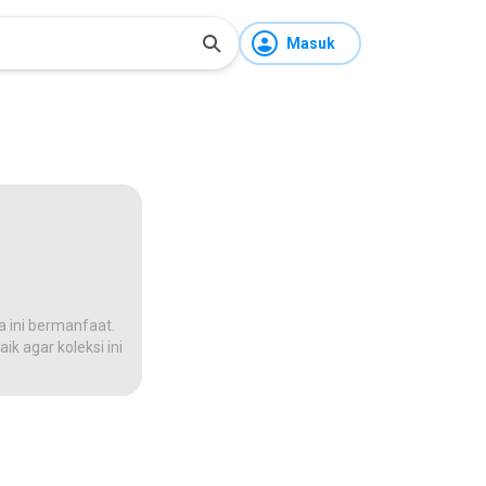
Masuk
a ini bermanfaat.
ik agar koleksi ini