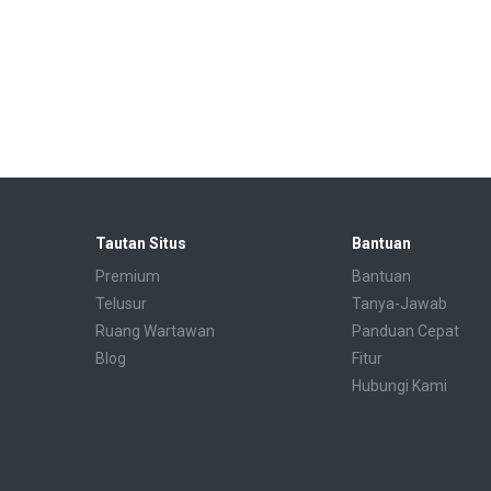
Tautan Situs
Bantuan
Premium
Bantuan
Telusur
Tanya-Jawab
Ruang Wartawan
Panduan Cepat
Blog
Fitur
Hubungi Kami