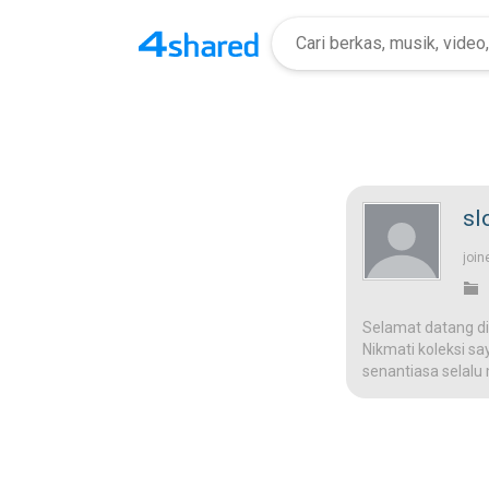
sl
join
Selamat datang di
Nikmati koleksi sa
senantiasa selalu