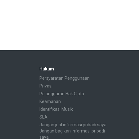
Hukum
Persyaratan Penggunaan
Privasi
Pelanggaran Hak Cipta
Keamanan
Identifikasi Musik
SLA
Jangan jual informasi pribadi saya
Jangan bagikan informasi pribadi
saya