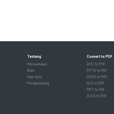
Tentang
Convert to PDF
Perusahaan
DOC to PDF
Iklan
PPTX to PDF
Hak cipta
DOCX to PDF
Pengembang
XLS to PDF
PPT to PDF
XLSX to PDF
CBR to PDF
TXT to PDF