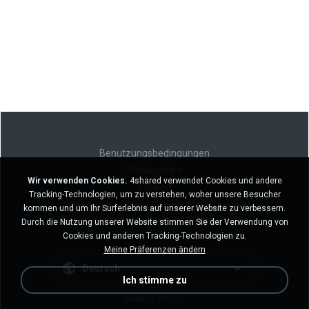
Benutzungsbedingungen
Privatsphäre
Wir verwenden Cookies.
4shared verwendet Cookies und andere
Support
Tracking-Technologien, um zu verstehen, woher unsere Besucher
Meine persönlichen Daten nicht verkaufen
kommen und um Ihr Surferlebnis auf unserer Website zu verbessern.
Meine persönlichen Daten nicht weitergeben
Durch die Nutzung unserer Website stimmen Sie der Verwendung von
Cookies und anderen Tracking-Technologien zu.
Meine Präferenzen ändern
Deutsch
Ich stimme zu
Desktop-Version