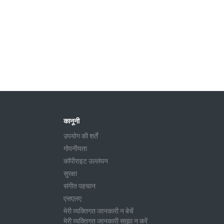
कानूनी
उपयोग की शर्तें
गोपनीयता
कॉपीराइट उल्लंघन
सुरक्षा
संगीत पहचान
एसएलए
मेरी व्यक्तिगत जानकारी न बेचें
मेरी व्यक्तिगत जानकारी साझा न करें