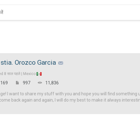
istia. Orozco Garcia
ed
8 साल पहले |
Mexico
169
997
11,836
! I want to share my stuff with you and hope you will find something u
come back again and again, I will do my best to make it always interesti