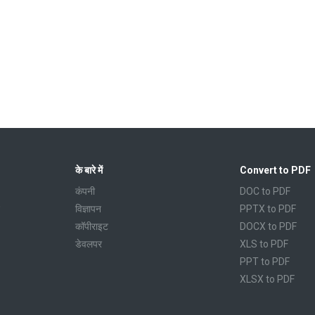
के बारे में
Convert to PDF
कंपनी
DOC to PDF
विज्ञापन
PPTX to PDF
कॉपीराइट
DOCX to PDF
डेवलपर
XLS to PDF
PPT to PDF
XLSX to PDF
CBR to PDF
TXT to PDF