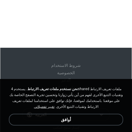
شروط الاستخدام
الخصوصية
الدعم
لا تبيع معلوماتي الشخصية
نحن نستخدم ملفات تعريف الارتباط.
يستخدم 4shared ملفات تعريف الارتباط
لا تشارك معلوماتي الشخصية
وتقنيات التتبع الأخرى لفهم من أين يأتي زوارنا وتحسين تجربة التصفح الخاصة بك
على موقعنا. باستخدامك لموقعنا، فإنك توافق على استخدامنا لملفات تعريف
الارتباط وتقنيات التتبع الأخرى.
تغيير تفضيلاتي
العربية
أوافق
إصدار سطح المكتب