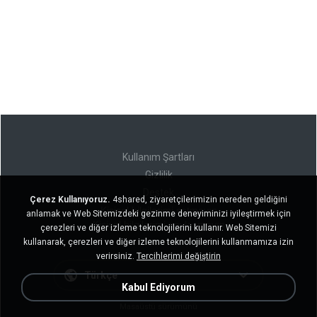
Kullanım Şartları
Gizlilik
Destek
Çerez Kullanıyoruz.
4shared, ziyaretçilerimizin nereden geldiğini
Kişisel bilgilerimi satmayın
anlamak ve Web Sitemizdeki gezinme deneyiminizi iyileştirmek için
Kişisel bilgilerimi paylaşmayın
çerezleri ve diğer izleme teknolojilerini kullanır. Web Sitemizi
kullanarak, çerezleri ve diğer izleme teknolojilerini kullanmamıza izin
verirsiniz.
Tercihlerimi değiştirin
Türkçe
Kabul Ediyorum
Masaüstü sürümünü