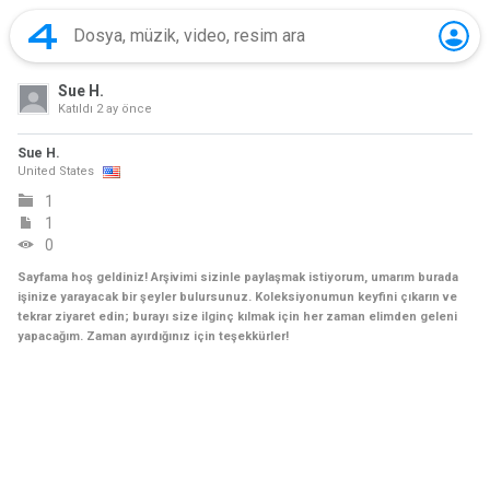
Sue H.
Katıldı
2 ay önce
Sue H.
United States
1
1
0
Sayfama hoş geldiniz! Arşivimi sizinle paylaşmak istiyorum, umarım burada
işinize yarayacak bir şeyler bulursunuz. Koleksiyonumun keyfini çıkarın ve
tekrar ziyaret edin; burayı size ilginç kılmak için her zaman elimden geleni
yapacağım. Zaman ayırdığınız için teşekkürler!