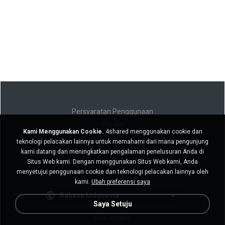
Persyaratan Penggunaan
Privasi
Kami Menggunakan Cookie.
4shared menggunakan cookie dan
Bantuan
teknologi pelacakan lainnya untuk memahami dari mana pengunjung
Jangan jual informasi pribadi saya
kami datang dan meningkatkan pengalaman penelusuran Anda di
Jangan bagikan informasi pribadi saya
Situs Web kami. Dengan menggunakan Situs Web kami, Anda
menyetujui penggunaan cookie dan teknologi pelacakan lainnya oleh
kami.
Ubah preferensi saya
Bahasa Indonesia
Saya Setuju
Versi desktop