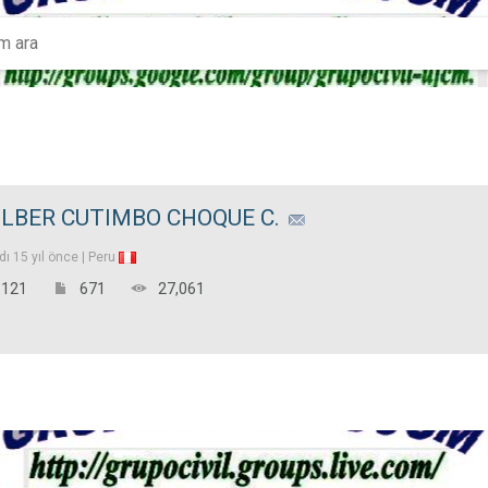
LBER CUTIMBO CHOQUE C.
ldı
15 yıl önce |
Peru
121
671
27,061