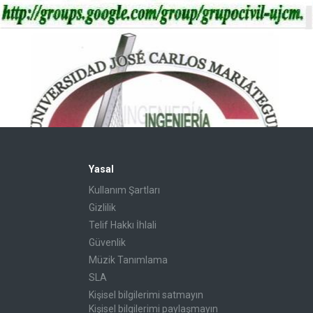
Yasal
Kullanım Şartları
Gizlilik
Telif Hakkı İhlali
Güvenlik
Müzik Tanımlama
SLA
Kişisel bilgilerimi satmayın
Kişisel bilgilerimi paylaşmayın