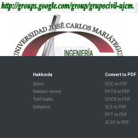
Hakkında
Convert to PDF
Şirket
DOC to PDF
Reklam verme
PPTX to PDF
Telif Hakkı
DOCX to PDF
Geliştirici
XLS to PDF
PPT to PDF
XLSX to PDF
CBR to PDF
TXT to PDF