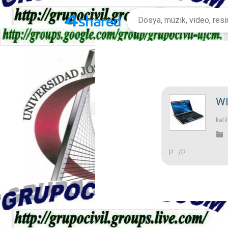
WI
katı
P /P