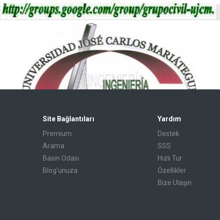
Site Bağlantıları
Yardım
Premium
Destek
Arama
SSS
Basın Odası
Hızlı Tur
Blog'unuza
Özellikler
Bize Ulaşın