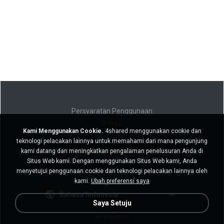
Persyaratan Penggunaan
Privasi
Kami Menggunakan Cookie.
4shared menggunakan cookie dan
Bantuan
teknologi pelacakan lainnya untuk memahami dari mana pengunjung
Jangan jual informasi pribadi saya
kami datang dan meningkatkan pengalaman penelusuran Anda di
Jangan bagikan informasi pribadi saya
Situs Web kami. Dengan menggunakan Situs Web kami, Anda
menyetujui penggunaan cookie dan teknologi pelacakan lainnya oleh
kami.
Ubah preferensi saya
Bahasa Indonesia
Saya Setuju
Versi desktop