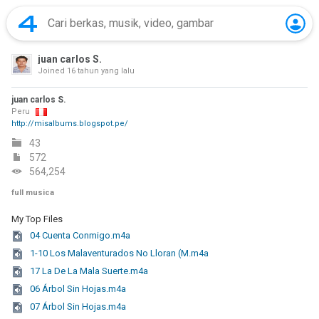
juan carlos S.
Joined
16 tahun yang lalu
juan carlos S.
Peru
http://misalbums.blogspot.pe/
43
572
564,254
full musica
My Top Files
04 Cuenta Conmigo.m4a
1-10 Los Malaventurados No Lloran (M.m4a
17 La De La Mala Suerte.m4a
06 Árbol Sin Hojas.m4a
07 Árbol Sin Hojas.m4a