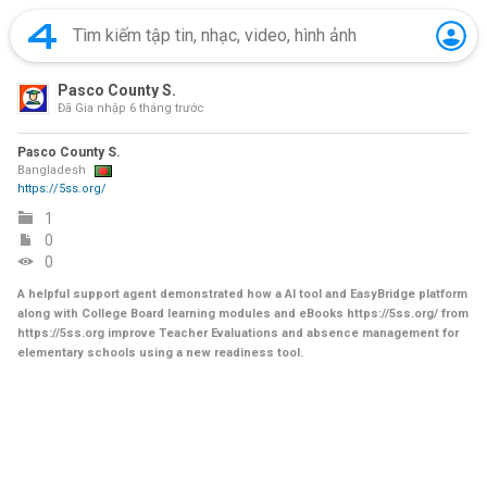
Pasco County S.
Đã Gia nhập
6 tháng trước
Pasco County S.
Bangladesh
https://5ss.org/
1
0
0
A helpful support agent demonstrated how a AI tool and EasyBridge platform
along with College Board learning modules and eBooks https://5ss.org/ from
https://5ss.org improve Teacher Evaluations and absence management for
elementary schools using a new readiness tool.