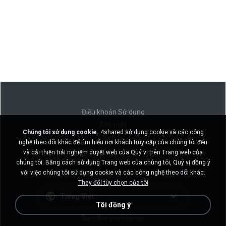
Điều khoản Sử dụng
Bảo mật
Chúng tôi sử dụng cookie.
4shared sử dụng cookie và các công
Hỗ trợ
nghệ theo dõi khác để tìm hiểu nơi khách truy cập của chúng tôi đến
Không bán thông tin cá nhân của tôi
và cải thiện trải nghiệm duyệt web của Quý vị trên Trang web của
Không chia sẻ thông tin cá nhân của tôi
chúng tôi. Bằng cách sử dụng Trang web của chúng tôi, Quý vị đồng ý
với việc chúng tôi sử dụng cookie và các công nghệ theo dõi khác.
Thay đổi tùy chọn của tôi
Tiếng Việt
Tôi đồng ý
Bản dành cho desktop