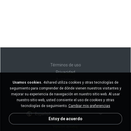
Términos de uso
Privacidad
Asistencia
Usamos cookies.
4shared utiliza cookies y otras tecnologías de
No venda mi información personal
seguimiento para comprender de dónde vienen nuestros visitantes y
No comparta mi información personal
mejorar su experiencia de navegación en nuestro sitio web. Al usar
nuestro sitio web, usted consiente el uso de cookies y otras
tecnologías de seguimiento.
Cambiar mis preferencias
Español
Estoy de acuerdo
Versión desktop