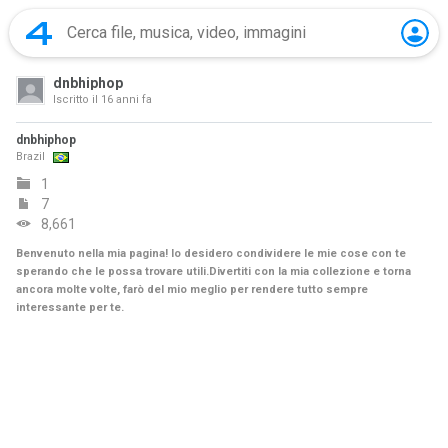
dnbhiphop
Iscritto il
16 anni fa
dnbhiphop
Brazil
1
7
8,661
Benvenuto nella mia pagina! Io desidero condividere le mie cose con te
sperando che le possa trovare utili.Divertiti con la mia collezione e torna
ancora molte volte, farò del mio meglio per rendere tutto sempre
interessante per te.