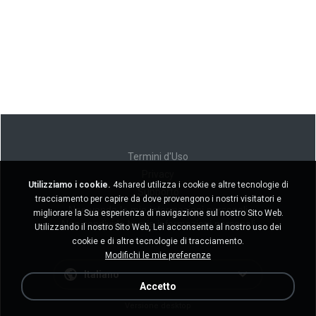
Termini d'Uso
Privacy
Utilizziamo i cookie.
4shared utilizza i cookie e altre tecnologie di
Supporto
tracciamento per capire da dove provengono i nostri visitatori e
Non venda le mie informazioni personali
migliorare la Sua esperienza di navigazione sul nostro Sito Web.
Non condivida le mie informazioni personali
Utilizzando il nostro Sito Web, Lei acconsente al nostro uso dei
cookie e di altre tecnologie di tracciamento.
Modifichi le mie preferenze
Italiano
Accetto
Versione desktop