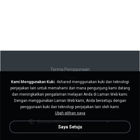
Terma Penggunaan
Privasi
Kami Menggunakan Kuki.
4shared menggunakan kuki dan teknologi
Sokongan
penjejakan lain untuk memahami dari mana pengunjung kami datang
Jangan jual maklumat peribadi saya
dan meningkatkan pengalaman melayari Anda di Laman Web kami.
Jangan kongsi maklumat peribadi saya
Dengan menggunakan Laman Web kami, Anda bersetuju dengan
penggunaan kuki dan teknologi penjejakan lain oleh kami.
Ubah pilihan saya
Bahasa Melayu
Saya Setuju
Versi desktop