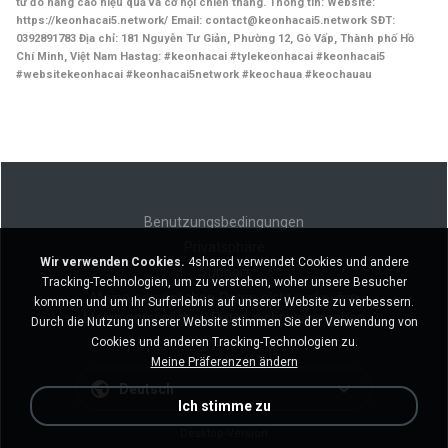
từ đó nâng cao hiệu quả và cơ hội chiến thắng. Thông tin: Website:
https://keonhacai5.network/ Email: contact@keonhacai5.network SĐT:
0392891783 Địa chỉ: 181 Nguyễn Tư Giản, Phường 12, Gò Vấp, Thành phố Hồ
Chí Minh, Việt Nam Hastag: #keonhacai #tylekeonhacai #keonhacai5
#websitekeonhacai #keonhacai5network #keochaua #keochauau
Benutzungsbedingungen
Privatsphäre
Wir verwenden Cookies.
4shared verwendet Cookies und andere
Support
Tracking-Technologien, um zu verstehen, woher unsere Besucher
Meine persönlichen Daten nicht verkaufen
kommen und um Ihr Surferlebnis auf unserer Website zu verbessern.
Meine persönlichen Daten nicht weitergeben
Durch die Nutzung unserer Website stimmen Sie der Verwendung von
Cookies und anderen Tracking-Technologien zu.
Meine Präferenzen ändern
Deutsch
Ich stimme zu
Desktop-Version