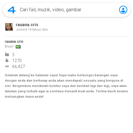
rauana.cris
Joined
14 tahun lalu
rauana.cris
Brazil
5
1270
66,427
Selamat datang ke halaman saya! Saya mahu berkongsi barangan saya
dengan anda dan berharap anda akan mendapati sesuatu yang berguna di
sini. Bergembira menikmati koleksi saya dan kembali lagi dan lagi, saya akan
lakukan yang terbaik agar ia sentiasa menarik buat anda. Terima kasih kerana
meluangkan masa anda!