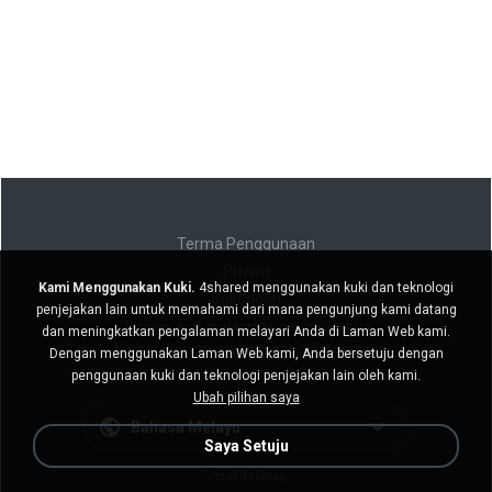
Terma Penggunaan
Privasi
Kami Menggunakan Kuki.
4shared menggunakan kuki dan teknologi
Sokongan
penjejakan lain untuk memahami dari mana pengunjung kami datang
Jangan jual maklumat peribadi saya
dan meningkatkan pengalaman melayari Anda di Laman Web kami.
Jangan kongsi maklumat peribadi saya
Dengan menggunakan Laman Web kami, Anda bersetuju dengan
penggunaan kuki dan teknologi penjejakan lain oleh kami.
Ubah pilihan saya
Bahasa Melayu
Saya Setuju
Versi desktop