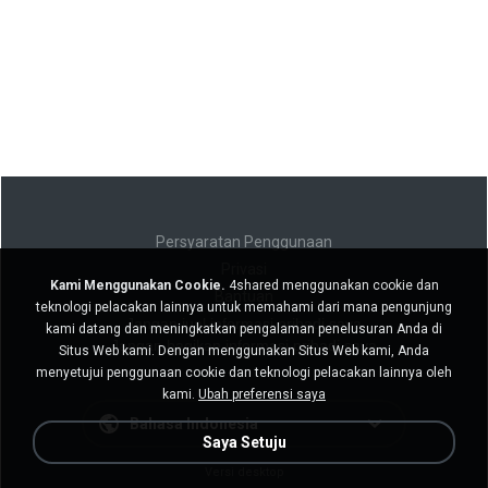
Persyaratan Penggunaan
Privasi
Kami Menggunakan Cookie.
4shared menggunakan cookie dan
Bantuan
teknologi pelacakan lainnya untuk memahami dari mana pengunjung
Jangan jual informasi pribadi saya
kami datang dan meningkatkan pengalaman penelusuran Anda di
Jangan bagikan informasi pribadi saya
Situs Web kami. Dengan menggunakan Situs Web kami, Anda
menyetujui penggunaan cookie dan teknologi pelacakan lainnya oleh
kami.
Ubah preferensi saya
Bahasa Indonesia
Saya Setuju
Versi desktop