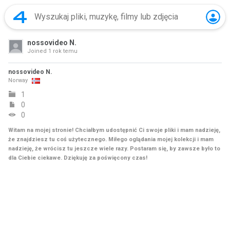
nossovideo N.
Joined
1 rok temu
nossovideo N.
Norway
1
0
0
Witam na mojej stronie! Chciałbym udostępnić Ci swoje pliki i mam nadzieję,
że znajdziesz tu coś użytecznego. Miłego oglądania mojej kolekcji i mam
nadzieję, że wrócisz tu jeszcze wiele razy. Postaram się, by zawsze było to
dla Ciebie ciekawe. Dziękuję za poświęcony czas!