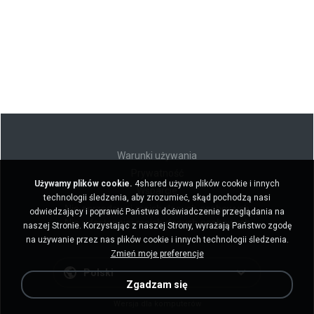
Warunki używania
Prywatność
Używamy plików cookie.
4shared używa plików cookie i innych
Wsparcie
technologii śledzenia, aby zrozumieć, skąd pochodzą nasi
Nie sprzedawaj moich danych osobowych
odwiedzający i poprawić Państwa doświadczenie przeglądania na
Nie udostępniaj moich danych osobowych
naszej Stronie. Korzystając z naszej Strony, wyrażają Państwo zgodę
na używanie przez nas plików cookie i innych technologii śledzenia.
Zmień moje preferencje
Polski
Zgadzam się
Wersja dla komputerów