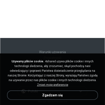
Warunki używania
Prywatność
Używamy plików cookie.
4shared używa plików cookie i innych
Wsparcie
technologii śledzenia, aby zrozumieć, skąd pochodzą nasi
Nie sprzedawaj moich danych osobowych
odwiedzający i poprawić Państwa doświadczenie przeglądania na
Nie udostępniaj moich danych osobowych
naszej Stronie. Korzystając z naszej Strony, wyrażają Państwo zgodę
na używanie przez nas plików cookie i innych technologii śledzenia.
Zmień moje preferencje
Polski
Zgadzam się
Wersja dla komputerów