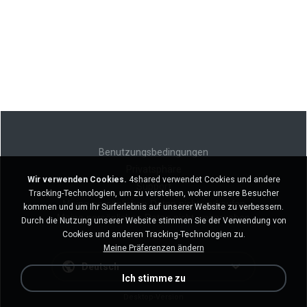
Benutzungsbedingungen
Privatsphäre
Wir verwenden Cookies.
4shared verwendet Cookies und andere
Support
Tracking-Technologien, um zu verstehen, woher unsere Besucher
Meine persönlichen Daten nicht verkaufen
kommen und um Ihr Surferlebnis auf unserer Website zu verbessern.
Meine persönlichen Daten nicht weitergeben
Durch die Nutzung unserer Website stimmen Sie der Verwendung von
Cookies und anderen Tracking-Technologien zu.
Meine Präferenzen ändern
Deutsch
Ich stimme zu
Desktop-Version