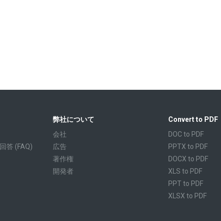
弊社について
Convert to PDF
会社
DOC to PDF
 (FAQ)
広告
PPTX to PDF
著作権
DOCX to PDF
開発者
XLS to PDF
PPT to PDF
XLSX to PDF
CBR to PDF
TXT to PDF