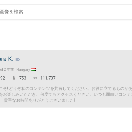
ra K.
ed
2 年前 |
Hungary
92
753
111,737
こそ! どうぞ私のコンテンツを共有してください。お役に立てるものが
をお楽しみいただき、何度でもアクセスください。いつも面白いコンテ
。 貴重なお時間ありがとうございました!