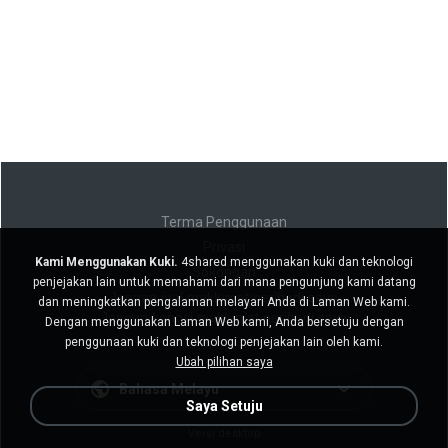
Terma Penggunaan
Privasi
Kami Menggunakan Kuki.
4shared menggunakan kuki dan teknologi
Sokongan
penjejakan lain untuk memahami dari mana pengunjung kami datang
Jangan jual maklumat peribadi saya
dan meningkatkan pengalaman melayari Anda di Laman Web kami.
Jangan kongsi maklumat peribadi saya
Dengan menggunakan Laman Web kami, Anda bersetuju dengan
penggunaan kuki dan teknologi penjejakan lain oleh kami.
Ubah pilihan saya
Bahasa Melayu
Saya Setuju
Versi desktop