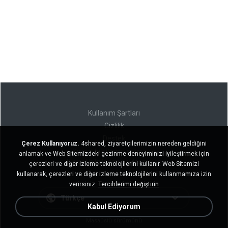
Kullanım Şartları
Gizlilik
Destek
Çerez Kullanıyoruz.
4shared, ziyaretçilerimizin nereden geldiğini
Kişisel bilgilerimi satmayın
anlamak ve Web Sitemizdeki gezinme deneyiminizi iyileştirmek için
Kişisel bilgilerimi paylaşmayın
çerezleri ve diğer izleme teknolojilerini kullanır. Web Sitemizi
kullanarak, çerezleri ve diğer izleme teknolojilerini kullanmamıza izin
verirsiniz.
Tercihlerimi değiştirin
Türkçe
Kabul Ediyorum
Masaüstü sürümünü