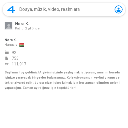
Nora K.
Katıldı
2 yıl önce
Nora K.
Hungary
92
753
111,917
Sayfama hoş geldiniz! Arşivimi sizinle paylaşmak istiyorum, umarım burada
işinize yarayacak bir şeyler bulursunuz. Koleksiyonumun keyfini çıkarın ve
tekrar ziyaret edin; burayı size ilginç kılmak için her zaman elimden geleni
yapacağım. Zaman ayırdığınız için teşekkürler!