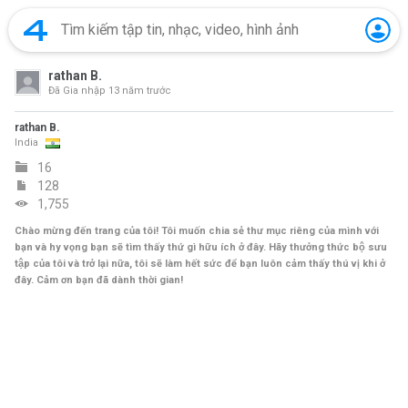
rathan B.
Đã Gia nhập
13 năm trước
rathan B.
India
16
128
1,755
Chào mừng đến trang của tôi! Tôi muốn chia sẻ thư mục riêng của mình với
bạn và hy vọng bạn sẽ tìm thấy thứ gì hữu ích ở đây. Hãy thưởng thức bộ sưu
tập của tôi và trở lại nữa, tôi sẽ làm hết sức để bạn luôn cảm thấy thú vị khi ở
đây. Cảm ơn bạn đã dành thời gian!