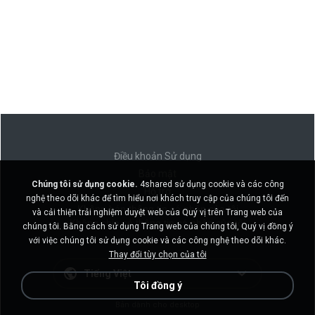
Điều khoản Sử dụng
Bảo mật
Chúng tôi sử dụng cookie.
4shared sử dụng cookie và các công
Hỗ trợ
nghệ theo dõi khác để tìm hiểu nơi khách truy cập của chúng tôi đến
Không bán thông tin cá nhân của tôi
và cải thiện trải nghiệm duyệt web của Quý vị trên Trang web của
Không chia sẻ thông tin cá nhân của tôi
chúng tôi. Bằng cách sử dụng Trang web của chúng tôi, Quý vị đồng ý
với việc chúng tôi sử dụng cookie và các công nghệ theo dõi khác.
Thay đổi tùy chọn của tôi
Tiếng Việt
Tôi đồng ý
Bản dành cho desktop