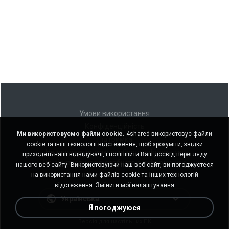
Умови використання
Конфіденційність
Ми використовуємо файли cookie.
4shared використовує файли
Підтримка
cookie та інші технології відстеження, щоб зрозуміти, звідки
Не продавати мою особисту інформацію
приходять наші відвідувачі, і поліпшити Ваш досвід перегляду
Не ділитися моєю особистою інформацією
нашого веб-сайту. Використовуючи наш веб-сайт, ви погоджуєтеся
на використання нами файлів cookie та інших технологій
відстеження.
Змінити мої налаштування
Українська
Я погоджуюся
Версія для настільних ПК