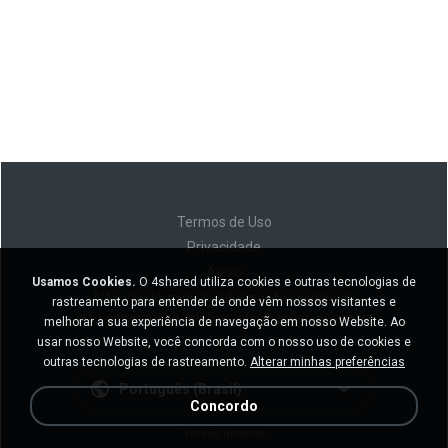
Termos de Uso
Privacidade
Apoio
Usamos Cookies.
O 4shared utiliza cookies e outras tecnologias de
Não venda minhas informações pessoais
rastreamento para entender de onde vêm nossos visitantes e
Não compartilhe minhas informações pessoais
melhorar a sua experiência de navegação em nosso Website. Ao
usar nosso Website, você concorda com o nosso uso de cookies e
outras tecnologias de rastreamento.
Alterar minhas preferências
Português (Brasil)
Concordo
Versão desktop