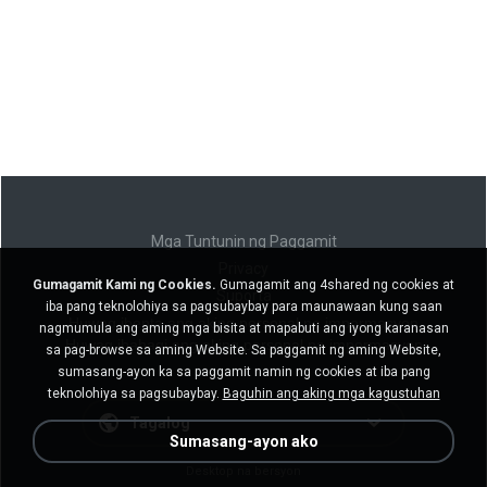
Mga Tuntunin ng Paggamit
Privacy
Gumagamit Kami ng Cookies.
Gumagamit ang 4shared ng cookies at
Suporta
iba pang teknolohiya sa pagsubaybay para maunawaan kung saan
Huwag ibenta ang aking personal na impormasyon
nagmumula ang aming mga bisita at mapabuti ang iyong karanasan
Huwag ibahagi ang aking personal na impormasyon
sa pag-browse sa aming Website. Sa paggamit ng aming Website,
sumasang-ayon ka sa paggamit namin ng cookies at iba pang
teknolohiya sa pagsubaybay.
Baguhin ang aking mga kagustuhan
Tagalog
Sumasang-ayon ako
Desktop na bersyon