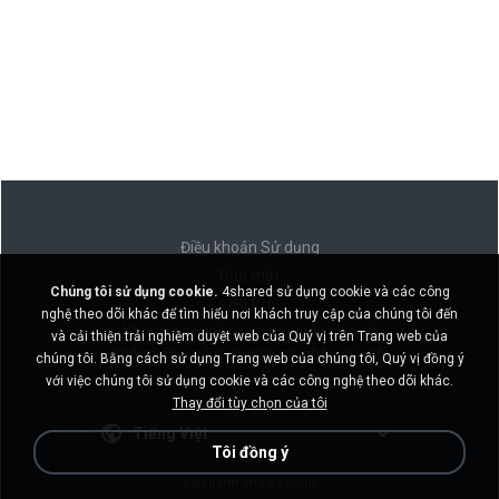
Điều khoản Sử dụng
Bảo mật
Chúng tôi sử dụng cookie.
4shared sử dụng cookie và các công
Hỗ trợ
nghệ theo dõi khác để tìm hiểu nơi khách truy cập của chúng tôi đến
Không bán thông tin cá nhân của tôi
và cải thiện trải nghiệm duyệt web của Quý vị trên Trang web của
Không chia sẻ thông tin cá nhân của tôi
chúng tôi. Bằng cách sử dụng Trang web của chúng tôi, Quý vị đồng ý
với việc chúng tôi sử dụng cookie và các công nghệ theo dõi khác.
Thay đổi tùy chọn của tôi
Tiếng Việt
Tôi đồng ý
Bản dành cho desktop