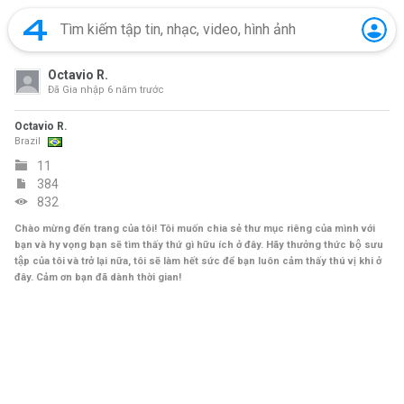
Octavio R.
Đã Gia nhập
6 năm trước
Octavio R.
Brazil
11
384
832
Chào mừng đến trang của tôi! Tôi muốn chia sẻ thư mục riêng của mình với
bạn và hy vọng bạn sẽ tìm thấy thứ gì hữu ích ở đây. Hãy thưởng thức bộ sưu
tập của tôi và trở lại nữa, tôi sẽ làm hết sức để bạn luôn cảm thấy thú vị khi ở
đây. Cảm ơn bạn đã dành thời gian!