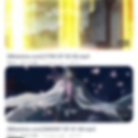
23:03
[Witanime.com] DTRD EP 03 HD.mp4
MP4
321.3 MB
17 days ago
DRTY
24:35
[Witanime.com] BSKHKT EP 01 HD.mp4
MP4
408.9 MB
14 days ago
BLITR