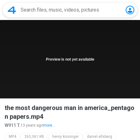
Preview is not yet available
the most dangerous man in america_pentago
n papers.mp4
W911 T.
13 years ago
more...
MP4
263,361 KB
henry kissinger
daniel ellsberg