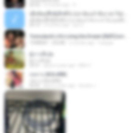
ฉันมันก็ดีได้แค่นี้
04:32
9 months ago
D
ເຊົາຮ້ອງເຖົ້າຊິເອົາທໍ່ໃດ (เซาฮ้องเถ้าสิเอาเท่าใด) ບຸນເກີດ ຫນູຫ່ວງ ft. ໂສພາ ຈຸນທະລາ
ເຊົາຮ້ອງເຖົ້າຊິເອົາທໍ່ໃດ (เซาฮ้องเถ้าสิเอาเท่าใด) ບຸນເກີດ ຫນູຫ່ວງ ft. ໂສພາ ຈຸນທະລາ
05:13
2 months ago
But G.
Tomodachi Life Living the Dream [NSP].torrent
TORRENT
252 KB
2 months ago
margob
ผู้บ่าวเสื้อปุ๋ย
ผู้บ่าวเสื้อปุ๋ย
04:31
about a year ago
Mith 9.
กุหลาบ (KULARB)
กุหลาบ (KULARB)
03:55
about a year ago
Suwan J.