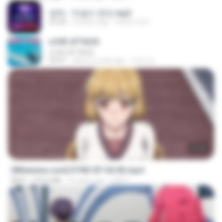
영탁 - 막걸리 한잔.mp3
03:20
3 years ago
castor-trot
LOVE ATTACK
LOVE ATTACK
03:01
about a year ago
지빈 임.
23:03
[Witanime.com] DTRD EP 04 HD.mp4
MP4
279.0 MB
10 days ago
DRTY