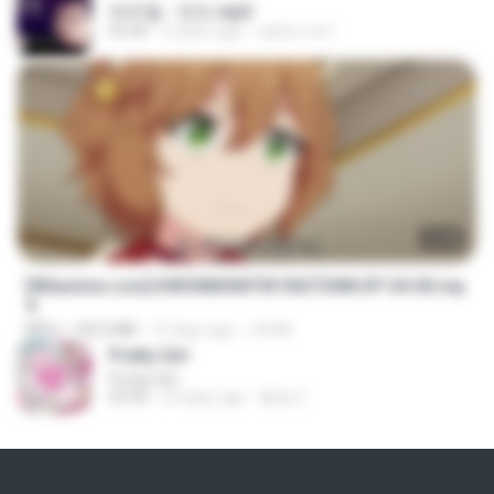
박우철 - 연모.mp3
03:36
4 years ago
castor-trot
23:40
[Witanime.com] KWONMSNITIK1NGTDNN EP 04 HD.mp
4
MP4
192.0 MB
15 days ago
JUVIA
Pretty Girl
Pretty Girl
03:30
23 days ago
황영지