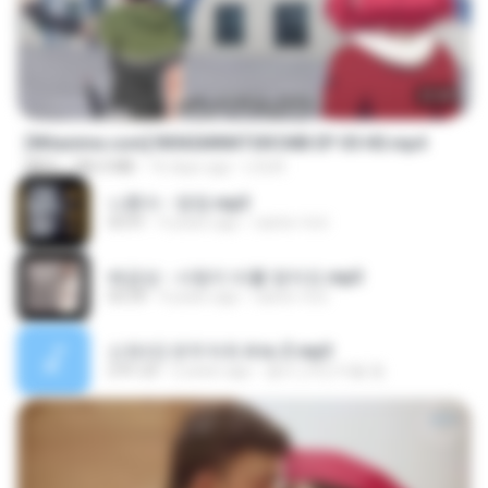
23:40
[Witanime.com] RKNGMNNTSRCMB EP 05 HD.mp4
MP4
186.0 MB
16 days ago
LOLKI
나훈아 - 영영.mp3
03:41
4 years ago
castor-trot
배금성 - 사랑이 비를 맞아요.mp3
03:39
4 years ago
castor-trot
신유리) 유두자위 A to Z.mp3
2:41:23
2 years ago
좀비고4인커플 좀.