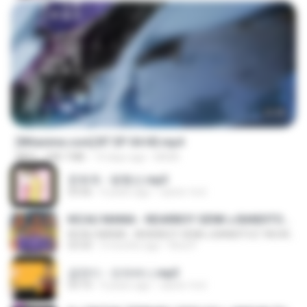
23:45
[Witanime.com] BT EP 04 HD.mp4
MP4
248.7 MB
14 days ago
BAXK
문희옥 - 평행선.mp3
03:06
4 years ago
castor-trot
KICAU MANIA - NDARBOY GENK x BANDITOZ YAOW 86 (OFFICIAL LYRIC VIDEO) GAS POL NDANGAK
KICAU MANIA - NDARBOY GENK x BANDITOZ YAOW 86 (OFFICIAL LYRIC VIDEO) GAS POL NDANGAK
03:50
3 months ago
Rina P.
금잔디 - 오라버니.mp3
03:10
4 years ago
castor-trot