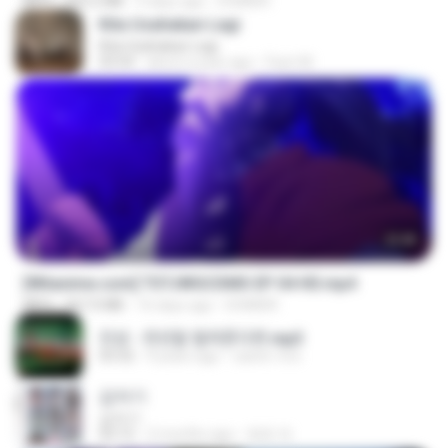
MP4
423.2 MB
9 days ago
DOMISR
Kita Usahakan Lagi
Kita Usahakan Lagi
03:54
about a year ago
Fazri M.
23:40
[Witanime.com] TSTJWGCDMS EP 04 HD.mp4
MP4
567.0 MB
16 days ago
DOMISR
진성 - 천년을 빌려준다면.mp3
03:32
4 years ago
castor-trot
갑자기
갑자기
03:15
2 months ago
복희 박.