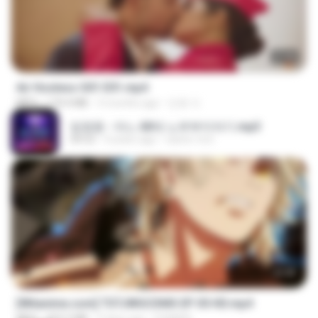
27:46
Air Hostess S01 E01.mp4
MP4
174.4 MB
3 months ago
민호 이.
임영웅 - 어느 60대 노부부이야기.mp3
04:52
4 years ago
castor-trot
23:40
[Witanime.com] TSTJWGCDMS EP 05 HD.mp4