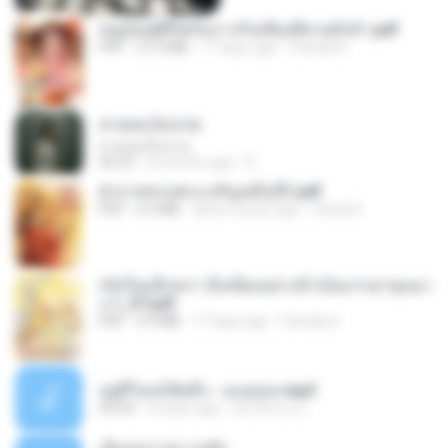
หนูน้อยสู้ชีวิตกับภารกิจเลี้ยงพี่ชายทั้งห้า.pdf
PDF
27.2 MB
17 days ago
Pandarin
สายลมเจ็บปวด
สายลมเจ็บปวด
04:23
8 months ago
D
ฝ่าบาททรงพระเจริญหมื่นปี1.pdf
PDF
6.4 MB
about a year ago
Orasa K.
เกิดใหม่อีกครา อี๋เหนียงอย่างข้าเป็นภรรยาขุนนา
ง 1_ST.pdf
PDF
4.9 MB
17 days ago
Pandarin
อยู่ที่ไหนก็คิดถึง - เมนทอล.mp3
04:34
2 years ago
มันไม้สาย ม.