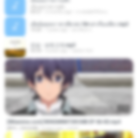
เอิ้นเธอว่าความฮัก
เอิ้นเธอว่าความฮัก
04:27
2 months ago
ถามพ่อ&#39;พ ม.
เมียน้อยเหงา พาเสียวค่ะ18+เล่าเรื่องเสียว.mp3
10:20
7 years ago
อมรพันธ์ จ.
진성 - 보릿고개.mp3
03:34
4 years ago
castor-trot
23:40
[Witanime.com] RKNGMNNTSRCMB EP 06 HD.mp4
MP4
294.8 MB
9 days ago
LOLKI