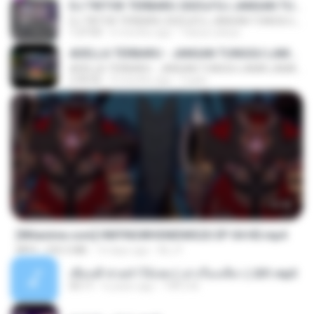
DJ TIKTOK TERBARU 2025🎵DJ JANGAN TUNGGU LAMA LAMA NANTI LAMA LAMA 🎵DJ SEDIA AKU SEBELUM HUJAN
DJ TIKTOK TERBARU 2025🎵DJ JANGAN TUNGGU LAMA LAMA NANTI LAMA LAMA 🎵DJ SEDIA AKU SEBELUM HUJAN
1:27:03
6 months ago
Yahya Lahiya
ADELLA TERBARU - JANGAN TUNGGU LAMA LAMA - GELAS RETAK - OM ADELLA FULL ALBUM TERBARU 2026
ADELLA TERBARU - JANGAN TUNGGU LAMA LAMA - GELAS RETAK - OM ADELLA FULL ALBUM TERBARU 2026
2:44:42
4 months ago
Cuplis
23:42
[Witanime.com] HMYNGWHSNIDMS2S EP 04 HD.mp4
MP4
235.5 MB
14 days ago
KILJY
เพื่อนพี่ ช่วยทำให้เสด ( เล่าเรื่องเสียว ) 201.mp3
05:11
6 years ago
TNP2 M.