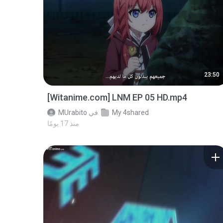
23:50
[Witanime.com] LNM EP 05 HD.mp4
My 4shared
في
MUrabito
منذ 17 يومًا