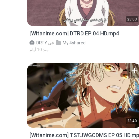
23:03
[Witanime.com] DTRD EP 04 HD.mp4
My 4shared
في
DRTY
منذ 10 أيام
23:40
[Witanime.com] TSTJWGCDMS EP 05 HD.m