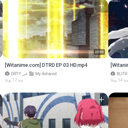
23:03
[Witanime.com] DTRD EP 03 HD.mp4
[Witan
BLITR
My 4shared
في
DRTY
ذ 14 يومًا
منذ 17 يومًا