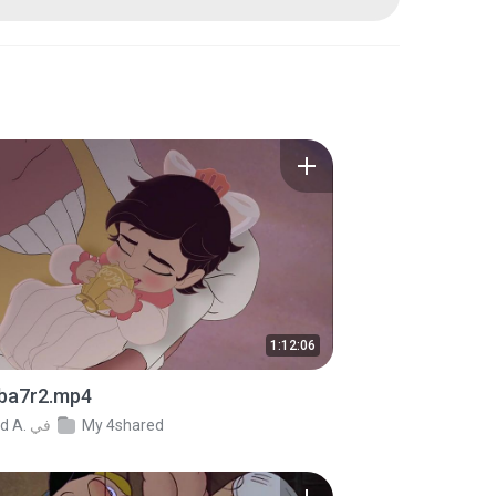
1:12:06
 ba7r2.mp4
My 4shared
في
d A.