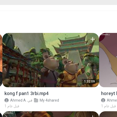
1:32:09
kong f pan1 3rbi.mp4
horeyt
Ahme
My 4shared
في
Ahmed A.
1 قبل عام
1 قبل عام