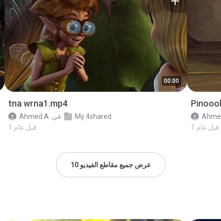
00:00
tna wrna1.mp4
Pinooo
Ahme
My 4shared
في
Ahmed A.
1 قبل عام
1 قبل عام
عرض جميع مقاطع الفيديو 10