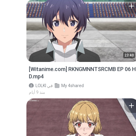
23:40
[Witanime.com] RKNGMNNTSRCMB EP 06 H
D.mp4
My 4shared
في
LOLKI
منذ 9 أيام