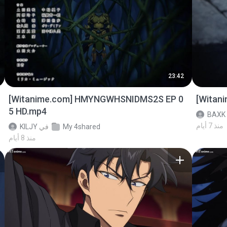
23:42
[Witanime.com] HMYNGWHSNIDMS2S EP 0
[Witan
5 HD.mp4
BAXK
منذ 7 أيام
My 4shared
في
KILJY
منذ 8 أيام