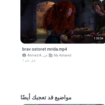
1:33:34
brav ostoret mrida.mp4
My 4shared
في
Ahmed A.
1 قبل عام
مواضيع قد تعجبك أيضًا