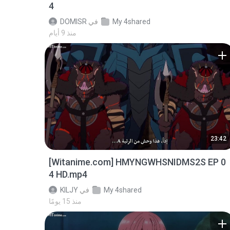
4
My 4shared
في
DOMISR
منذ 9 أيام
23:42
[Witanime.com] HMYNGWHSNIDMS2S EP 0
4 HD.mp4
My 4shared
في
KILJY
منذ 15 يومًا