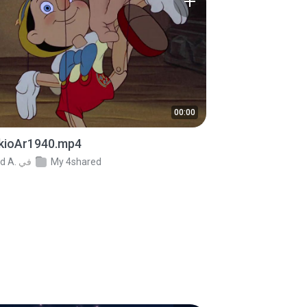
00:00
kioAr1940.mp4
My 4shared
في
d A.