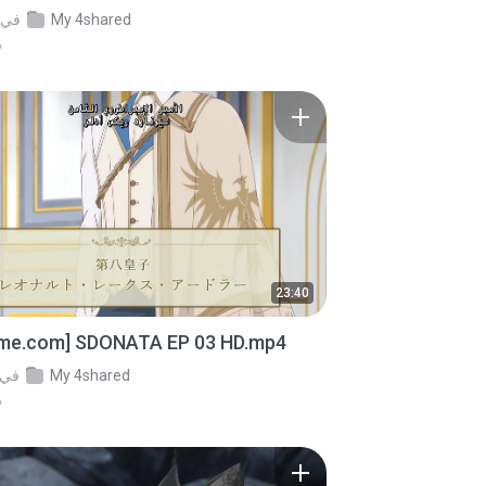
My 4shared
في
من
23:40
ime.com] SDONATA EP 03 HD.mp4
My 4shared
في
من