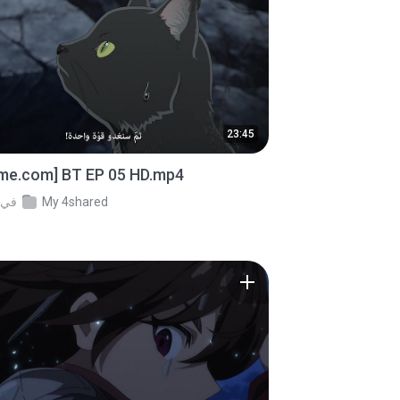
23:45
ime.com] BT EP 05 HD.mp4
My 4shared
في