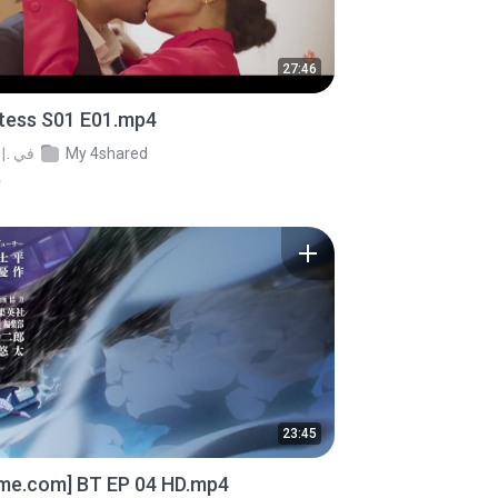
27:46
stess S01 E01.mp4
My 4shared
في
.
م
23:45
ime.com] BT EP 04 HD.mp4