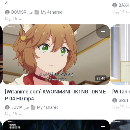
4
BAXK
ذ 14 يومًا
My 4shared
في
DOMISR
منذ 16 يومًا
23:40
[Witanime.com] KWONMSNITIK1NGTDNN E
[Witan
P 04 HD.mp4
GRET
ذ 19 يومًا
My 4shared
في
JUVIA
منذ 15 يومًا