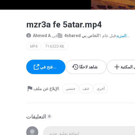
mzr3a fe 5atar.mp4
المزيد...
1 قبل عام
4shared الخاص بي
في
Ahmed A.
MP4
714,523 KB
 المكتبة
شاهد لاحقًا
فتح في...
الإبلاغ عن ملف
أخرى
عنف
جنسي
التعليقات
0
إضافة تعليق جديد