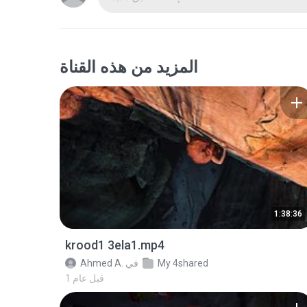
المزيد من هذه القناة
1:38:36
krood1 3ela1.mp4
My 4shared
في
Ahmed A.
1 قبل عام