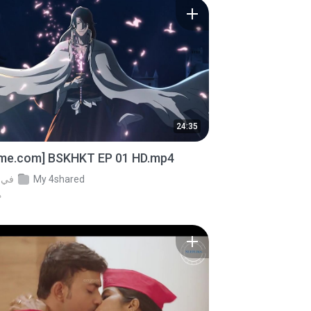
24:35
ime.com] BSKHKT EP 01 HD.mp4
My 4shared
في
من