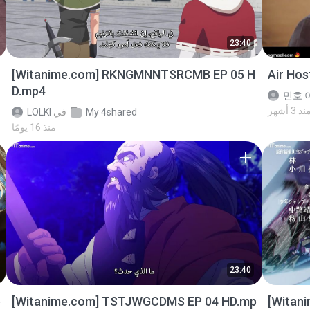
23:40
[Witanime.com] RKNGMNNTSRCMB EP 05 H
Air Ho
D.mp4
민호 이
نذ 3 أشهر
My 4shared
في
LOLKI
منذ 16 يومًا
23:40
p
[Witanime.com] TSTJWGCDMS EP 04 HD.mp
[Witan