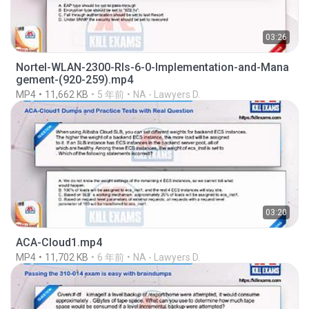
03:26
Nortel-WLAN-2300-Rls-6-0-Implementation-and-Mana
gement-(920-259).mp4
MP4
11,662 KB
5 年前
NA - Lawyers D.
03:20
ACA-Cloud1.mp4
MP4
11,702 KB
6 年前
NA - Lawyers D.