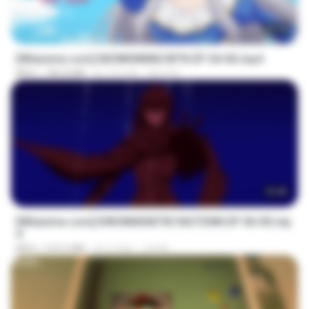
25:10
[Witanime.com] MSWKMMNCWTN EP 04 HD.mp4
MP4
186.8 MB
約 19 日前
SEIJOS
23:40
[Witanime.com] KWONMSNITIK1NGTDNN EP 06 HD.mp
4
MP4
210.2 MB
約 2 日前
JUVIA