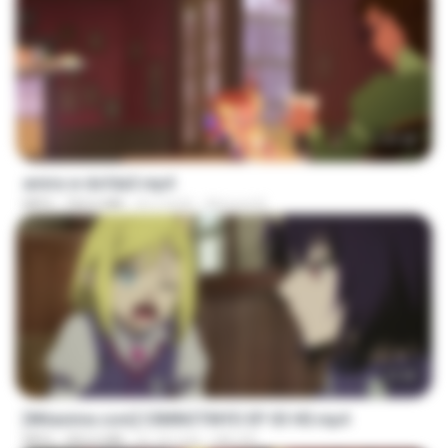
1:37:25
amira w dofda3.mp4
MP4
764.6 MB
約 2 年前
Ahmed A.
23:40
[Witanime.com] CIIMNOTINYD EP 03 HD.mp4
MP4
302.6 MB
約 18 日前
MILOKI