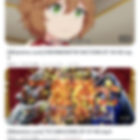
23:40
[Witanime.com] KWONMSNITIK1NGTDNN EP 04 HD.mp
4
MP4
192.0 MB
約 16 日前
JUVIA
23:40
[Witanime.com] TSTJWGCDMS EP 07 HD.mp4
MP4
472.5 MB
約 3 日前
DOMISR