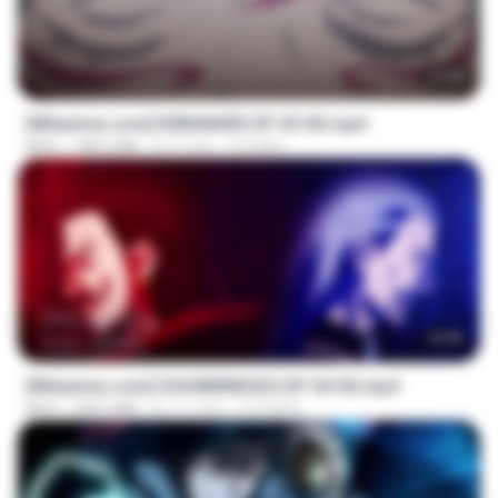
23:40
[Witanime.com] R0NSNHRS EP 05 HD.mp4
MP4
188.5 MB
約 9 日前
RYUMIN
23:40
[Witanime.com] OGSWMNKSD2 EP 04 HD.mp4
MP4
228.5 MB
約 11 日前
OTOMER