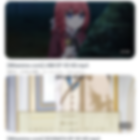
23:50
[Witanime.com] LNM EP 05 HD.mp4
MP4
218.6 MB
約 18 日前
MUrabito
23:40
[Witanime.com] SDONATA EP 03 HD.mp4