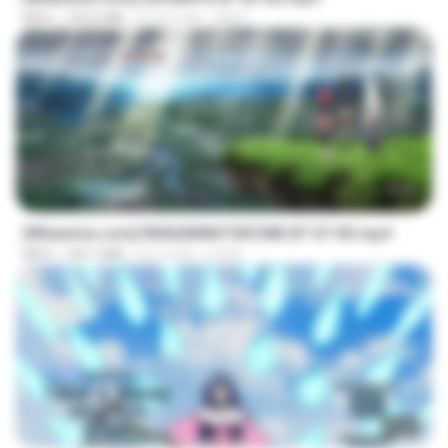
MP4
140.6 MB
約 20 日前
GRET
23:40
[Witanime.com] RKNGMNNTSRCMB EP 07 HD.mp4
MP4
183.7 MB
約 3 日前
LOLKI
23:50