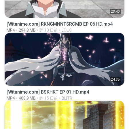
23:40
[Witanime.com] RKNGMNNTSRCMB EP 06 HD.mp4
MP4
294.8 MB
約 10 日前
LOLKI
24:35
[Witanime.com] BSKHKT EP 01 HD.mp4
MP4
408.9 MB
約 15 日前
BLITR