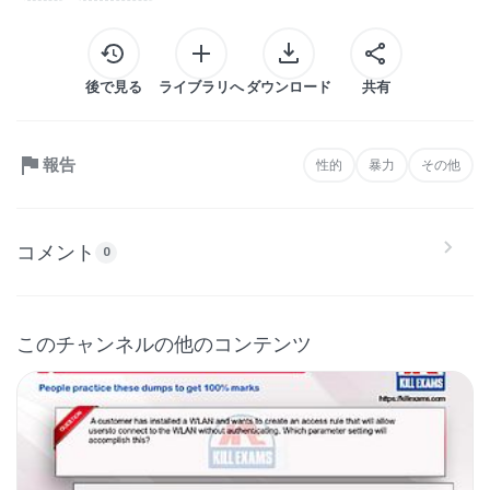
後で見る
ライブラリへ
ダウンロード
共有
報告
性的
暴力
その他
コメント
0
このチャンネルの他のコンテンツ