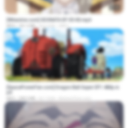
23:40
[Witanime.com] SDONATA EP 05 HD.mp4
MP4
181.2 MB
約 6 日前
GRET
23:24
[SpacePowerFan.com] Dragon Ball Super EP1 480p.m
p4
MP4
208.3 MB
約 1 年前
AnimezToon.com