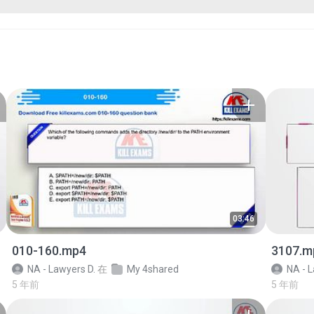
03:46
010-160.mp4
3107.m
NA - Lawyers D.
在
My 4shared
NA - L
5 年前
5 年前