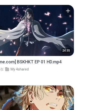
24:35
ime.com] BSKHKT EP 01 HD.mp4
在
My 4shared