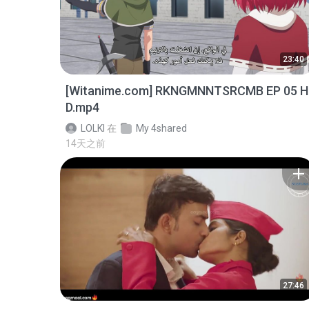
23:40
[Witanime.com] RKNGMNNTSRCMB EP 05 H
D.mp4
LOLKI
在
My 4shared
14天之前
27:46