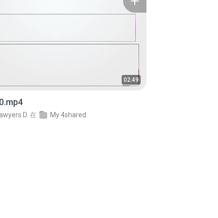
02:49
0.mp4
awyers D.
在
My 4shared