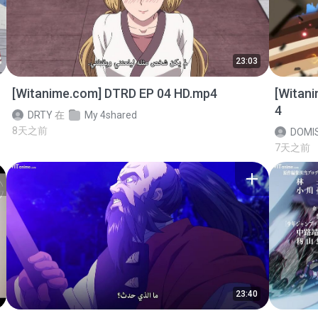
23:03
[Witanime.com] DTRD EP 04 HD.mp4
[Witan
4
DRTY
在
My 4shared
8天之前
DOMI
7天之前
23:40