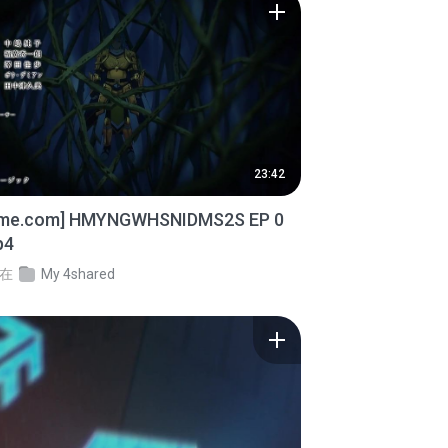
23:42
ime.com] HMYNGWHSNIDMS2S EP 0
p4
在
My 4shared