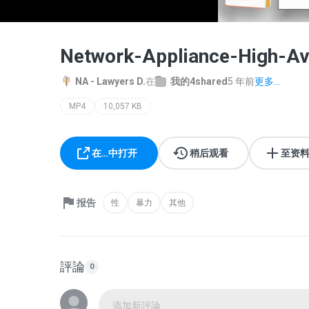
Network-Appliance-High-Av
NA - Lawyers D.
在
我的4shared
5 年前
更多...
MP4
10,057 KB
在…中打开
稍后观看
至资
报告
性
暴力
其他
評論
0
添加新評論