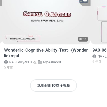
02:11
Wonderlic-Cognitive-Ability-Test--(Wonder
9A0-06
lic).mp4
NA - L
6 年前
NA - Lawyers D.
在
My 4shared
5 年前
观看全部 1093 个视频