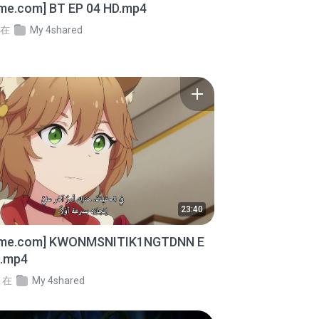
ime.com] BT EP 04 HD.mp4
在
My 4shared
23:40
ime.com] KWONMSNITIK1NGTDNN E
D.mp4
在
My 4shared