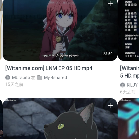
23:50
[Witanime.com] LNM EP 05 HD.mp4
[Witan
5 HD.m
MUrabito
在
My 4shared
15天之前
KILJY
6天之前