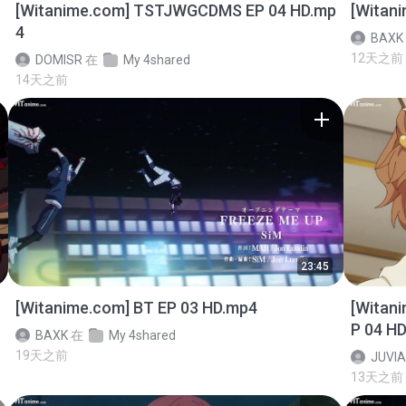
[Witanime.com] TSTJWGCDMS EP 04 HD.mp
[Witan
4
BAXK
12天之前
DOMISR
在
My 4shared
14天之前
23:45
[Witanime.com] BT EP 03 HD.mp4
[Witan
P 04 H
BAXK
在
My 4shared
19天之前
JUVIA
13天之前