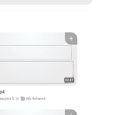
02:47
p4
awyers D.
在
My 4shared