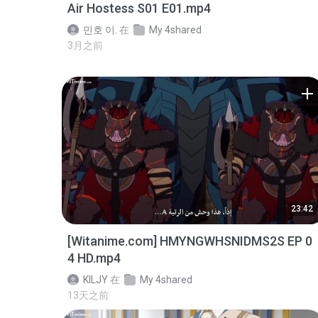
Air Hostess S01 E01.mp4
민호 이.
在
My 4shared
3月之前
23:42
[Witanime.com] HMYNGWHSNIDMS2S EP 0
4 HD.mp4
KILJY
在
My 4shared
13天之前