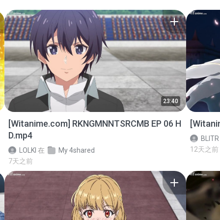
23:40
[Witanime.com] RKNGMNNTSRCMB EP 06 H
[Witan
D.mp4
BLITR
12天之前
LOLKI
在
My 4shared
7天之前