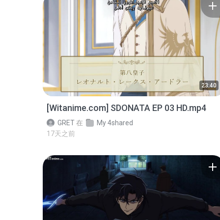
23:40
[Witanime.com] SDONATA EP 03 HD.mp4
GRET
在
My 4shared
17天之前