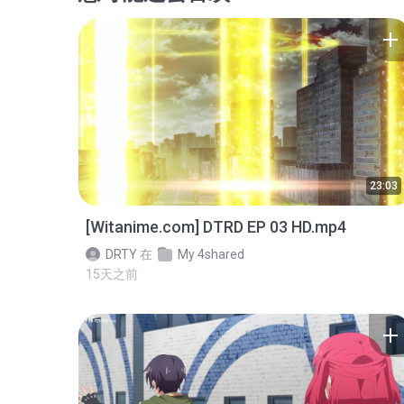
23:03
[Witanime.com] DTRD EP 03 HD.mp4
DRTY
在
My 4shared
15天之前