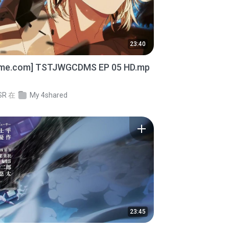
23:40
ime.com] TSTJWGCDMS EP 05 HD.mp
SR
在
My 4shared
23:45