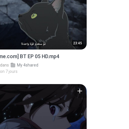
23:45
ime.com] BT EP 05 HD.mp4
dans
My 4shared
ron 7 jours