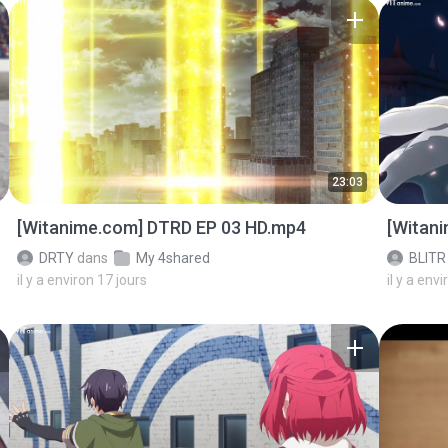
23:03
[Witanime.com] DTRD EP 03 HD.mp4
[Witan
DRTY
dans
My 4shared
BLITR
il y a environ 17 jours
il y a env