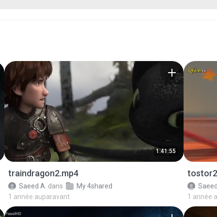
1:41:55
traindragon2.mp4
tostor
Saeed A.
dans
My 4shared
Saeed
1 année auparavant
1 année 