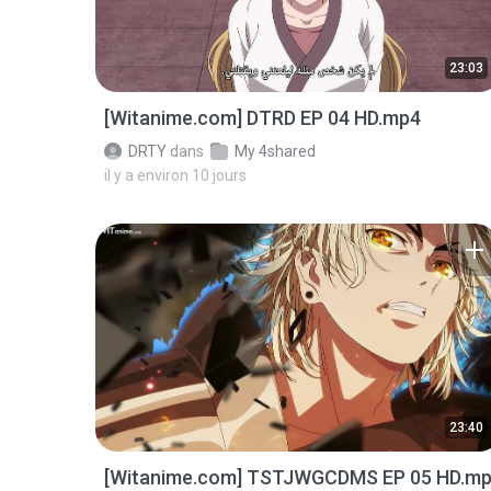
23:03
[Witanime.com] DTRD EP 04 HD.mp4
DRTY
dans
My 4shared
il y a environ 10 jours
23:40
[Witanime.com] TSTJWGCDMS EP 05 HD.m