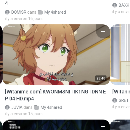
4
BAXK
il y a env
DOMISR
dans
My 4shared
il y a environ 16 jours
23:40
[Witanime.com] KWONMSNITIK1NGTDNN E
[Witan
P 04 HD.mp4
GRET
il y a env
JUVIA
dans
My 4shared
il y a environ 15 jours