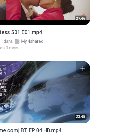
27:46
stess S01 E01.mp4
.
dans
My 4shared
iron 3 mois
23:45
ime.com] BT EP 04 HD.mp4