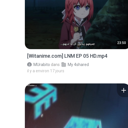
23:50
[Witanime.com] LNM EP 05 HD.mp4
MUrabito
dans
My 4shared
il y a environ 17 jours