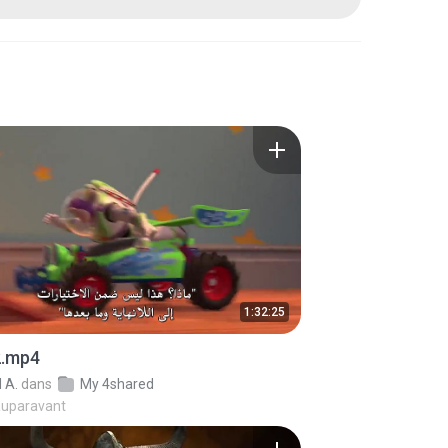
1:32:25
2.mp4
 A.
dans
My 4shared
auparavant