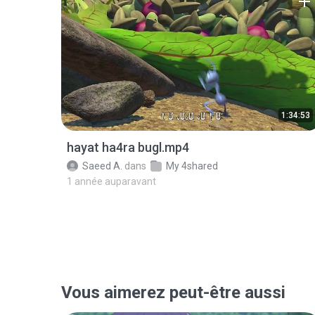
1:34:53
hayat ha4ra bugl.mp4
Saeed A.
dans
My 4shared
1 année auparavant
Vous aimerez peut-être aussi