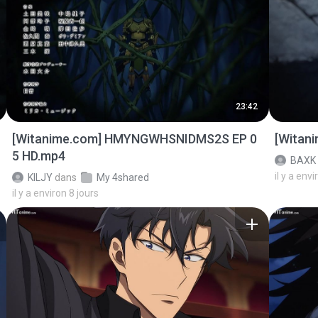
23:42
[Witanime.com] HMYNGWHSNIDMS2S EP 0
[Witan
5 HD.mp4
BAXK
il y a envi
KILJY
dans
My 4shared
il y a environ 8 jours