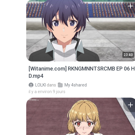
23:40
[Witanime.com] RKNGMNNTSRCMB EP 06 H
D.mp4
LOLKI
dans
My 4shared
il y a environ 9 jours