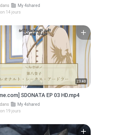
dans
My 4shared
iron 14 jours
23:40
ime.com] SDONATA EP 03 HD.mp4
dans
My 4shared
iron 19 jours