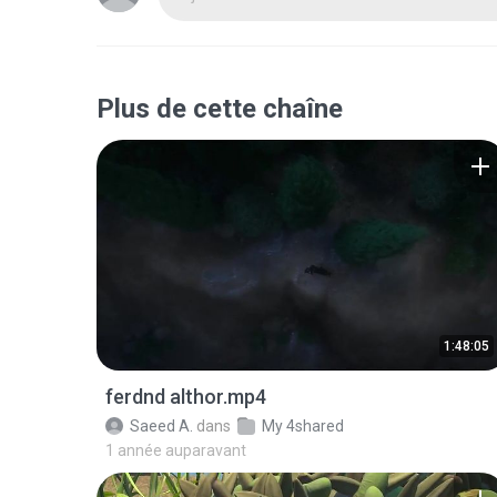
Plus de cette chaîne
1:48:05
ferdnd althor.mp4
Saeed A.
dans
My 4shared
1 année auparavant