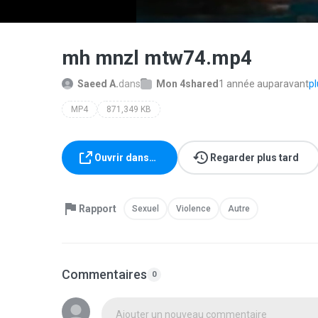
mh mnzl mtw74.mp4
Saeed A.
dans
Mon 4shared
1 année auparavant
pl
MP4
871,349 KB
Ouvrir dans…
Regarder plus tard
Rapport
Sexuel
Violence
Autre
Commentaires
0
Ajouter un nouveau commentaire