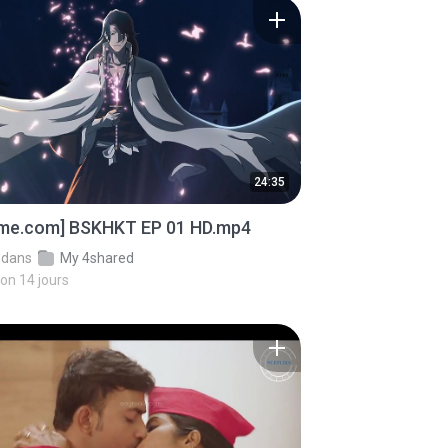
24:35
ime.com] BSKHKT EP 01 HD.mp4
dans
My 4shared
iron 14 jours