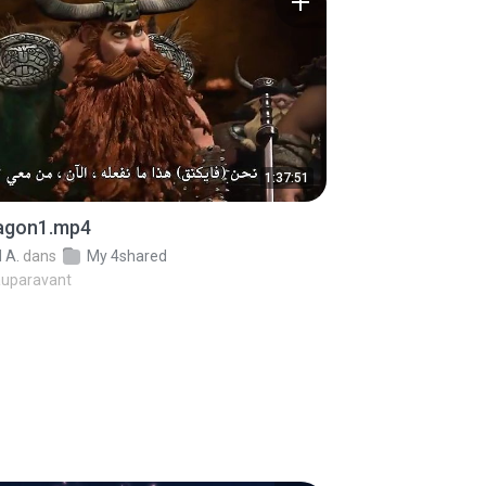
1:37:51
ragon1.mp4
 A.
dans
My 4shared
auparavant