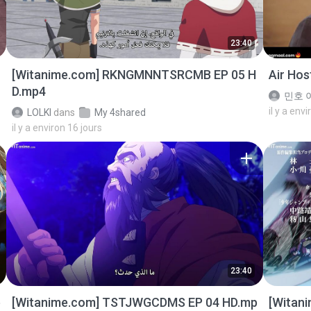
23:40
[Witanime.com] RKNGMNNTSRCMB EP 05 H
Air Ho
D.mp4
민호 이
il y a env
LOLKI
dans
My 4shared
il y a environ 16 jours
23:40
p
[Witanime.com] TSTJWGCDMS EP 04 HD.mp
[Witan