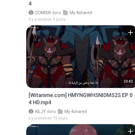
4
DOMISR
dans
My 4shared
il y a environ 9 jours
23:42
[Witanime.com] HMYNGWHSNIDMS2S EP 0
4 HD.mp4
KILJY
dans
My 4shared
il y a environ 15 jours