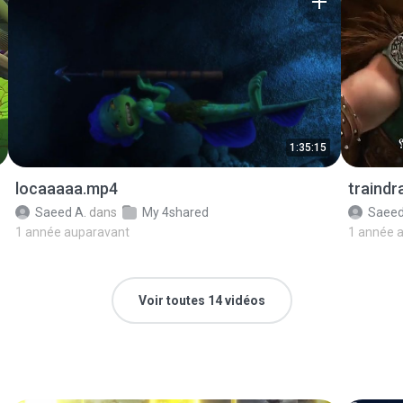
1:35:15
locaaaaa.mp4
traind
Saeed A.
dans
My 4shared
Saeed
1 année auparavant
1 année 
Voir toutes 14 vidéos