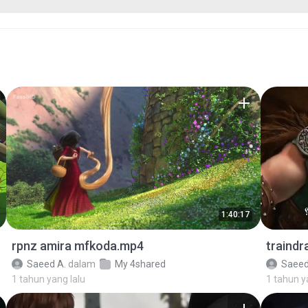
1:40:17
rpnz amira mfkoda.mp4
traind
Saeed A.
dalam
My 4shared
Saeed
1 tahun yang lalu
1 tahun y