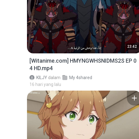
23:42
[Witanime.com] HMYNGWHSNIDMS2S EP 0
4 HD.mp4
KILJY
dalam
My 4shared
16 hari yang lalu