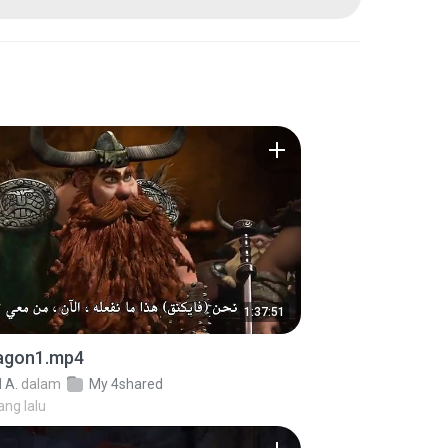
1:37:51
ragon1.mp4
 A.
dalam
My 4shared
ang lalu