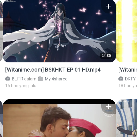
24:35
[Witanime.com] BSKHKT EP 01 HD.mp4
[Witan
BLITR
dalam
My 4shared
DRTY
15 hari yang lalu
18 hari ya