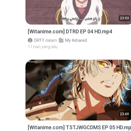
23:03
[Witanime.com] DTRD EP 04 HD.mp4
DRTY
dalam
My 4shared
11 hari yang lalu
23:40
[Witanime.com] TSTJWGCDMS EP 05 HD.m