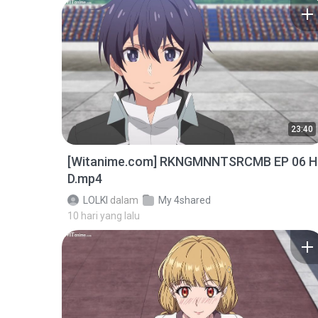
23:40
[Witanime.com] RKNGMNNTSRCMB EP 06 H
D.mp4
LOLKI
dalam
My 4shared
10 hari yang lalu