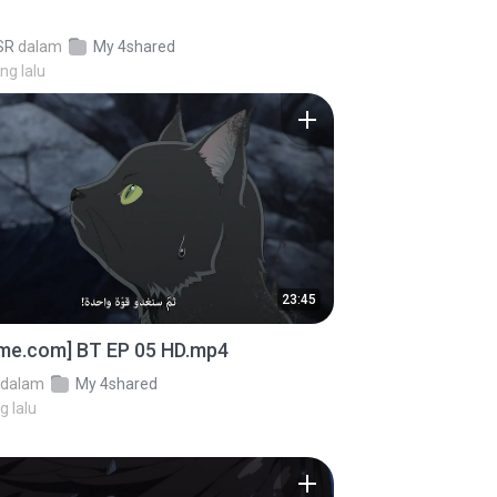
SR
dalam
My 4shared
ng lalu
23:45
ime.com] BT EP 05 HD.mp4
dalam
My 4shared
g lalu