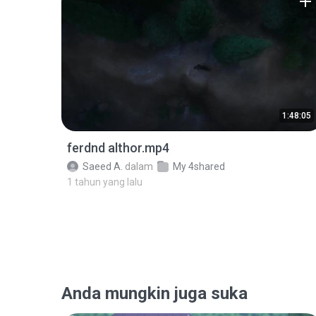
1:48:05
ferdnd althor.mp4
Saeed A.
dalam
My 4shared
1 tahun yang lalu
Anda mungkin juga suka