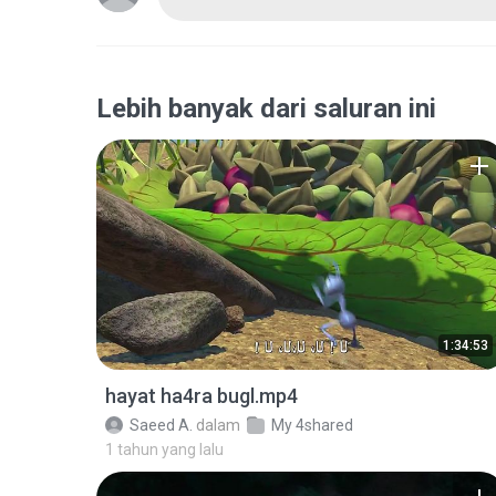
Lebih banyak dari saluran ini
1:34:53
hayat ha4ra bugl.mp4
Saeed A.
dalam
My 4shared
1 tahun yang lalu