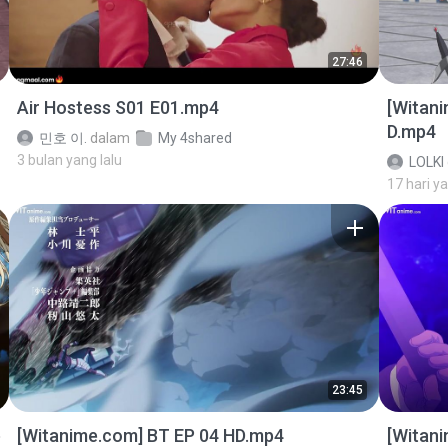
27:46
Air Hostess S01 E01.mp4
[Witan
D.mp4
민호 이.
dalam
My 4shared
3 bulan yang lalu
LOLKI
17 hari ya
23:45
p
[Witanime.com] BT EP 04 HD.mp4
[Witan