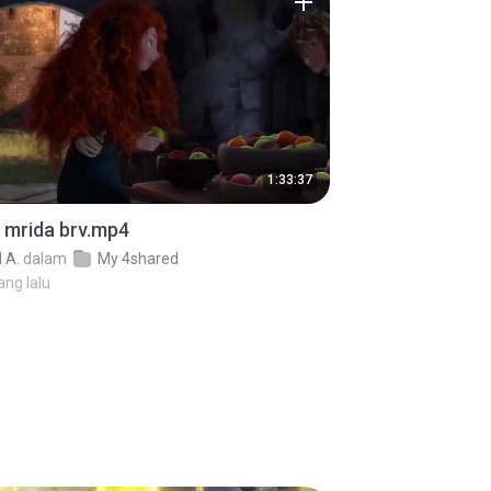
1:33:37
 mrida brv.mp4
 A.
dalam
My 4shared
ang lalu