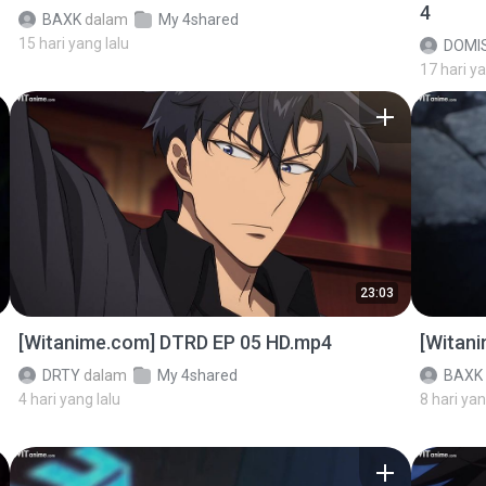
4
BAXK
dalam
My 4shared
15 hari yang lalu
DOMI
17 hari ya
23:03
[Witanime.com] DTRD EP 05 HD.mp4
[Witan
DRTY
dalam
My 4shared
BAXK
4 hari yang lalu
8 hari yan