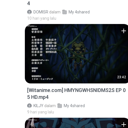
4
DOMISR
dalam
My 4shared
10 hari yang lalu
23:42
[Witanime.com] HMYNGWHSNIDMS2S EP 0
5 HD.mp4
KILJY
dalam
My 4shared
9 hari yang lalu