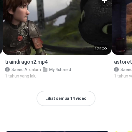
1:41:55
traindragon2.mp4
astoret
Saeed A.
dalam
My 4shared
Saeed
1 tahun yang lalu
1 tahun y
Lihat semua 14 video