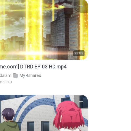
23:03
ime.com] DTRD EP 03 HD.mp4
dalam
My 4shared
ng lalu