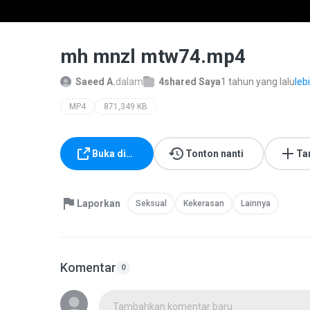
mh mnzl mtw74.mp4
Saeed A.
dalam
4shared Saya
1 tahun yang lalu
leb
MP4
871,349 KB
Buka di…
Tonton nanti
Ta
Laporkan
Seksual
Kekerasan
Lainnya
Komentar
0
Tambahkan komentar baru