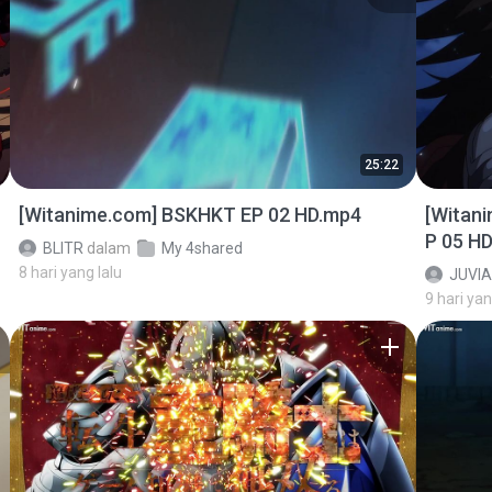
25:22
[Witanime.com] BSKHKT EP 02 HD.mp4
[Witan
P 05 H
BLITR
dalam
My 4shared
8 hari yang lalu
JUVIA
9 hari yan