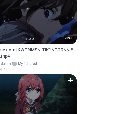
23:40
ime.com] KWONMSNITIK1NGTDNN E
D.mp4
dalam
My 4shared
g lalu