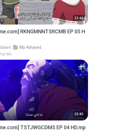
23:40
ime.com] RKNGMNNTSRCMB EP 05 H
dalam
My 4shared
ng lalu
23:40
ime.com] TSTJWGCDMS EP 04 HD.mp