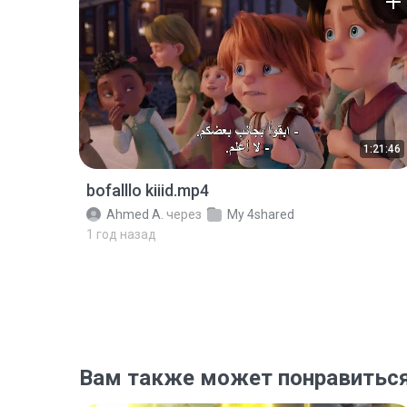
1:21:46
bofalllo kiiid.mp4
Ahmed A.
через
My 4shared
1 год назад
Вам также может понравитьс