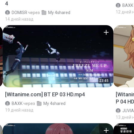
4
BAXK
12 дней 
DOMISR
через
My 4shared
14 дней назад
23:45
[Witanime.com] BT EP 03 HD.mp4
[Witan
P 04 H
BAXK
через
My 4shared
19 дней назад
JUVIA
13 дней 