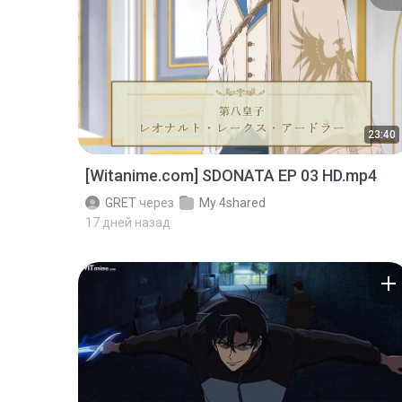
23:40
[Witanime.com] SDONATA EP 03 HD.mp4
GRET
через
My 4shared
17 дней назад