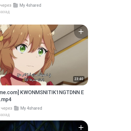
через
My 4shared
назад
23:40
ime.com] KWONMSNITIK1NGTDNN E
D.mp4
через
My 4shared
назад