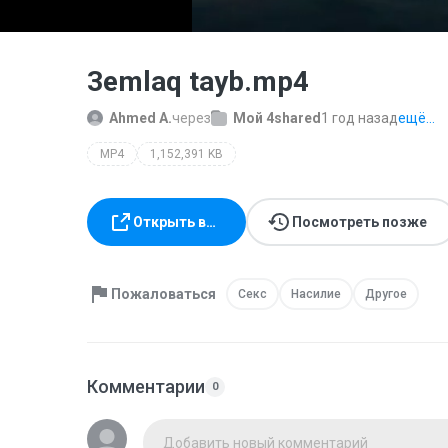
3emlaq tayb.mp4
Ahmed A.
через
Мой 4shared
1 год назад
ещё...
MP4
1,152,391 KB
Открыть в…
Посмотреть позже
Пожаловаться
Секс
Насилие
Другое
Комментарии
0
Добавить новый комментарий