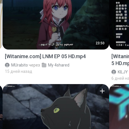
23:50
[Witanime.com] LNM EP 05 HD.mp4
[Witan
5 HD.m
MUrabito
через
My 4shared
15 дней назад
KILJY
6 дней н