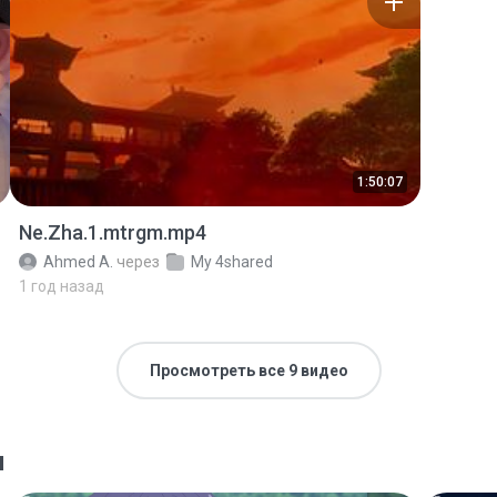
1:50:07
Ne.Zha.1.mtrgm.mp4
Ahmed A.
через
My 4shared
1 год назад
Просмотреть все 9 видео
я