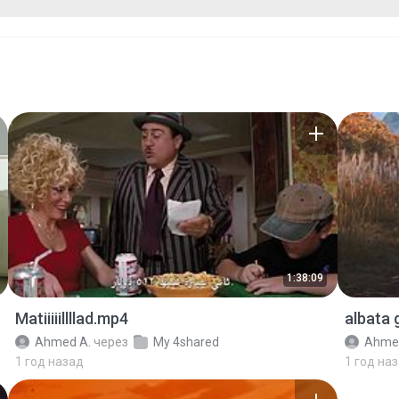
1:38:09
Matiiiiillllad.mp4
albata
Ahmed A.
через
My 4shared
Ahme
1 год назад
1 год на