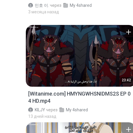
민호 이.
через
My 4shared
3 месяца назад
23:42
[Witanime.com] HMYNGWHSNIDMS2S EP 0
4 HD.mp4
KILJY
через
My 4shared
13 дней назад