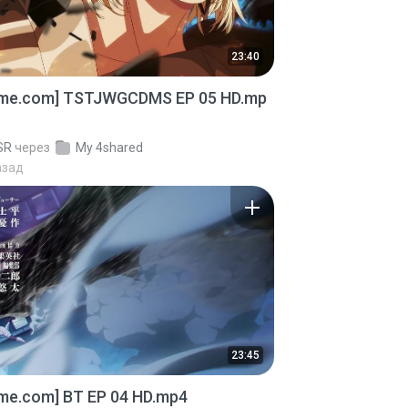
23:40
ime.com] TSTJWGCDMS EP 05 HD.mp
SR
через
My 4shared
азад
23:45
ime.com] BT EP 04 HD.mp4