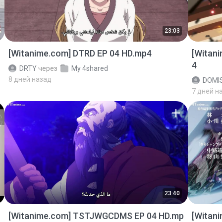
23:03
[Witanime.com] DTRD EP 04 HD.mp4
[Witan
4
DRTY
через
My 4shared
8 дней назад
DOMI
7 дней н
23:40
[Witanime.com] TSTJWGCDMS EP 04 HD.mp
[Witan