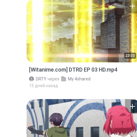
23:03
[Witanime.com] DTRD EP 03 HD.mp4
DRTY
через
My 4shared
15 дней назад