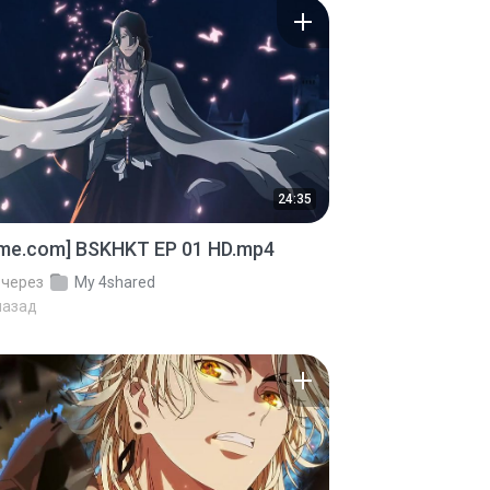
24:35
ime.com] BSKHKT EP 01 HD.mp4
через
My 4shared
назад