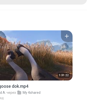
1:31:22
 goose dok.mp4
d A.
через
My 4shared
зад