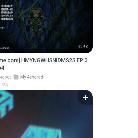
23:42
ime.com] HMYNGWHSNIDMS2S EP 0
p4
через
My 4shared
азад