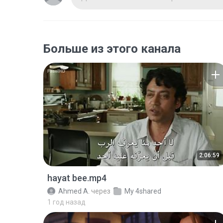
Больше из этого канала
2:06:59
hayat bee.mp4
Ahmed A.
через
My 4shared
1 год назад