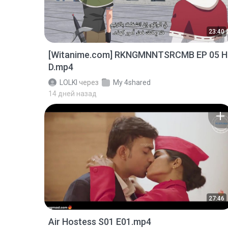
23:40
[Witanime.com] RKNGMNNTSRCMB EP 05 H
D.mp4
LOLKI
через
My 4shared
14 дней назад
27:46
Air Hostess S01 E01.mp4