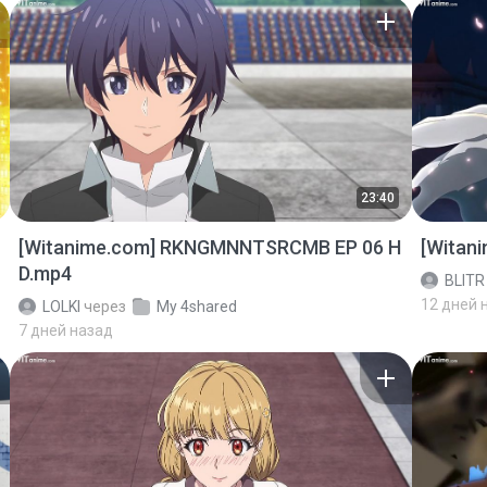
23:40
[Witanime.com] RKNGMNNTSRCMB EP 06 H
[Witan
D.mp4
BLITR
12 дней 
LOLKI
через
My 4shared
7 дней назад