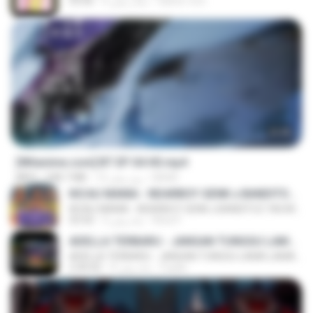
castor-trot
4 سال پیش
03:06
23:45
[Witanime.com] BT EP 04 HD.mp4
BAXK
12 روز پیش
248.7 MB
MP4
KICAU MANIA - NDARBOY GENK x BANDITOZ YAOW 86 (OFFICIAL LYRIC VIDEO) GAS POL NDANGAK
KICAU MANIA - NDARBOY GENK x BANDITOZ YAOW 86 (OFFICIAL LYRIC VIDEO) GAS POL NDANGAK
Rina P.
3 ماه پیش
03:50
ADELLA TERBARU - JANGAN TUNGGU LAMA LAMA - GELAS RETAK - OM ADELLA FULL ALBUM TERBARU 2026
ADELLA TERBARU - JANGAN TUNGGU LAMA LAMA - GELAS RETAK - OM ADELLA FULL ALBUM TERBARU 2026
Cuplis
4 ماه پیش
2:44:42