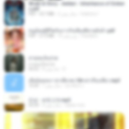
Wrath & Glory - Aeldari - Inheritance of Ember
s.pdf
federico f
2 سال پیش
53.7 MB
PDF
หนูน้อยสู้ชีวิตกับภารกิจเลี้ยงพี่ชายทั้งห้า.pdf
Pandarin
16 روز پیش
27.2 MB
PDF
สายลมเจ็บปวด
สายลมเจ็บปวด
D
8 ماه پیش
04:23
เมียน้อยเหงา พาเสียวค่ะ18+เล่าเรื่องเสียว.mp3
อมรพันธ์ จ.
7 سال پیش
10:20
진성 - 보릿고개.mp3
castor-trot
4 سال پیش
03:34