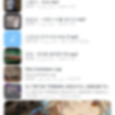
나훈아 - 영영.mp3
castor-trot
4 سال پیش
03:41
배금성 - 사랑이 비를 맞아요.mp3
castor-trot
4 سال پیش
03:39
신유리) 유두자위 A to Z.mp3
좀비고4인커플 좀.
2 سال پیش
2:41:23
진성 - 천년을 빌려준다면.mp3
castor-trot
4 سال پیش
03:32
Kita Usahakan Lagi
Kita Usahakan Lagi
Fazri M.
حدود یک سال پیش
03:54
DJ TIKTOK TERBARU 2025🎵DJ JANGAN TUNGGU LAMA LAMA NANTI LAMA LAMA 🎵DJ SEDIA AKU SEBELUM HUJAN
DJ TIKTOK TERBARU 2025🎵DJ JANGAN TUNGGU LAMA LAMA NANTI LAMA LAMA 🎵DJ SEDIA AKU SEBELUM HUJAN
Yahya Lahiya
6 ماه پیش
1:27:03