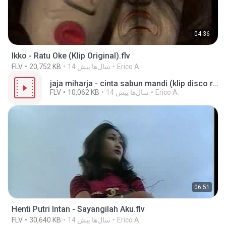
04:36
Ikko - Ratu Oke (Klip Original).flv
Erico A.
14 سال‌ها پیش
20,752 KB
FLV
jaja miharja - cinta sabun mandi (klip disco remix).flv
Erico A.
14 سال‌ها پیش
10,062 KB
FLV
06:51
Henti Putri Intan - Sayangilah Aku.flv
Erico A.
14 سال‌ها پیش
30,640 KB
FLV