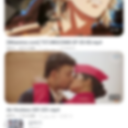
23:40
[Witanime.com] TSTJWGCDMS EP 05 HD.mp4
DOMISR
7 روز پیش
423.2 MB
MP4
27:46
Air Hostess S01 E01.mp4
민호 이.
3 ماه پیش
174.4 MB
MP4
갑자기