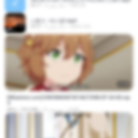
TNP2 M.
6 سال پیش
05:11
나훈아 - 테스형!.mp3
castor-trot
4 سال پیش
04:37
23:40
[Witanime.com] KWONMSNITIK1NGTDNN EP 04 HD.mp
4
JUVIA
13 روز پیش
192.0 MB
MP4