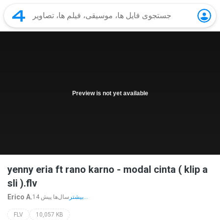
Preview is not yet available
yenny eria ft rano karno - modal cinta ( klip a
sli ).flv
Erico A.
بیشتر...
14 سال‌ها پیش
FLV
10,057 KB