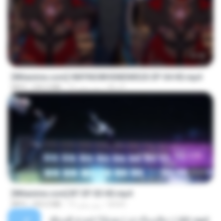
23:42
[Witanime.com] HMYNGWHSNIDMS2S EP 04 HD.mp4
KILJY
13 روز پیش
235.5 MB
MP4
23:45
[Witanime.com] BT EP 03 HD.mp4
BAXK
19 روز پیش
250.0 MB
MP4
เพื่อนพี่ ช่วยทำให้เสด ( เล่าเรื่องเสียว ) 201.mp3