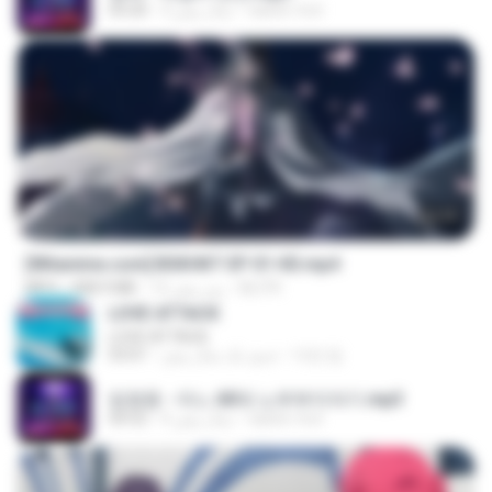
castor-trot
3 سال پیش
03:20
24:35
[Witanime.com] BSKHKT EP 01 HD.mp4
BLITR
12 روز پیش
408.9 MB
MP4
LOVE ATTACK
LOVE ATTACK
지빈 임.
حدود یک سال پیش
03:01
임영웅 - 어느 60대 노부부이야기.mp3
castor-trot
4 سال پیش
04:52