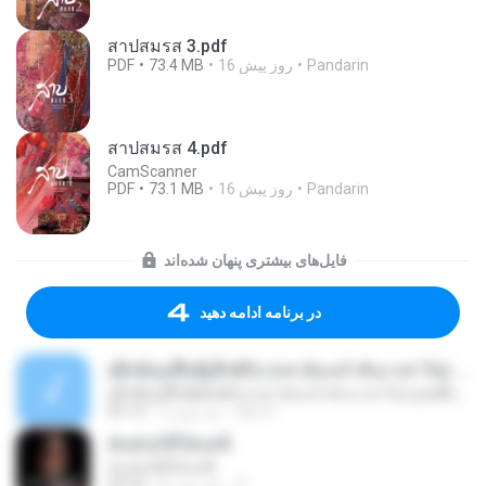
สาปสมรส 3.pdf
Pandarin
16 روز پیش
73.4 MB
PDF
สาปสมรส 4.pdf
CamScanner
Pandarin
16 روز پیش
73.1 MB
PDF
فایل‌های بیشتری پنهان شده‌اند
در برنامه ادامه دهید
ເຊົາຮ້ອງເຖົ້າຊິເອົາທໍ່ໃດ (เซาฮ้องเถ้าสิเอาเท่าใด) ບຸນເກີດ ຫນູຫ່ວງ ft. ໂສພາ ຈຸນທະລາ
ເຊົາຮ້ອງເຖົ້າຊິເອົາທໍ່ໃດ (เซาฮ้องเถ้าสิเอาเท่าใด) ບຸນເກີດ ຫນູຫ່ວງ ft. ໂສພາ ຈຸນທະລາ
But G.
2 ماه پیش
05:13
ฉันมันก็ดีได้แค่นี้
ฉันมันก็ดีได้แค่นี้
D
9 ماه پیش
04:32