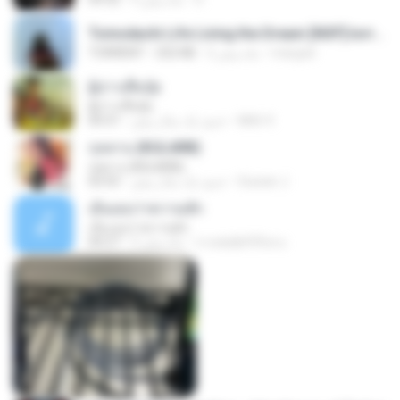
Tomodachi Life Living the Dream [NSP].torrent
margob
2 ماه پیش
252 KB
TORRENT
ผู้บ่าวเสื้อปุ๋ย
ผู้บ่าวเสื้อปุ๋ย
Mith 9.
حدود یک سال پیش
04:31
กุหลาบ (KULARB)
กุหลาบ (KULARB)
Suwan J.
حدود یک سال پیش
03:55
เอิ้นเธอว่าความฮัก
เอิ้นเธอว่าความฮัก
ถามพ่อ&#39;พ ม.
2 ماه پیش
04:27