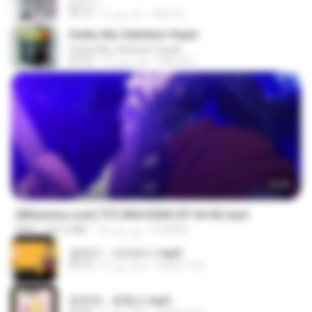
갑자기
복희 박.
2 ماه پیش
03:15
Sedia Aku Sebelum Hujan
Sedia Aku Sebelum Hujan
Hamdi U.
10 ماه پیش
03:53
23:40
[Witanime.com] TSTJWGCDMS EP 04 HD.mp4
DOMISR
14 روز پیش
567.0 MB
MP4
금잔디 - 오라버니.mp3
castor-trot
4 سال پیش
03:10
문희옥 - 평행선.mp3