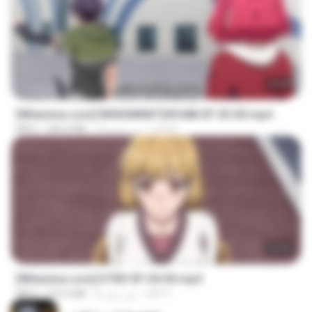
23:40
[Witanime.com] RKNGMNNTSRCMB EP 05 HD.mp4
LOLKI
14 روز پیش
186.0 MB
MP4
23:03
[Witanime.com] DTRD EP 04 HD.mp4
DRTY
8 روز پیش
279.0 MB
MP4