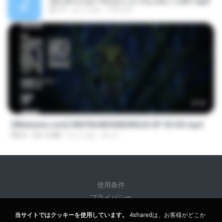
เพื่อนพี่ ช่วยทำให้เสด ( เล่าเรื่องเสียว ) 201.mp3
05:11
約 6 年前
TNP2 M.
23:42
[Witanime.com] HMYNGWHSNIDMS2S EP 05 HD.mp4
MP4
251.4 MB
約 9 日前
KILJY
使用条件
プライバシー
サポート
当サイトではクッキーを使用しています。
4sharedは、お客様がどこか