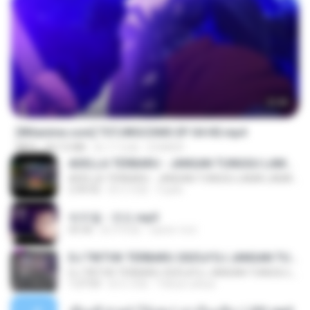
23:40
[Witanime.com] TSTJWGCDMS EP 04 HD.mp4
MP4
567.0 MB
約 17 日前
DOMISR
ADELLA TERBARU - JANGAN TUNGGU LAMA LAMA - GELAS RETAK - OM ADELLA FULL ALBUM TERBARU 2026
ADELLA TERBARU - JANGAN TUNGGU LAMA LAMA - GELAS RETAK - OM ADELLA FULL ALBUM TERBARU 2026
2:44:42
約 4 月前
Cuplis
박우철 - 연모.mp3
03:36
約 4 年前
castor-trot
DJ TIKTOK TERBARU 2025🎵DJ JANGAN TUNGGU LAMA LAMA NANTI LAMA LAMA 🎵DJ SEDIA AKU SEBELUM HUJAN
DJ TIKTOK TERBARU 2025🎵DJ JANGAN TUNGGU LAMA LAMA NANTI LAMA LAMA 🎵DJ SEDIA AKU SEBELUM HUJAN
1:27:03
約 6 月前
Yahya Lahiya