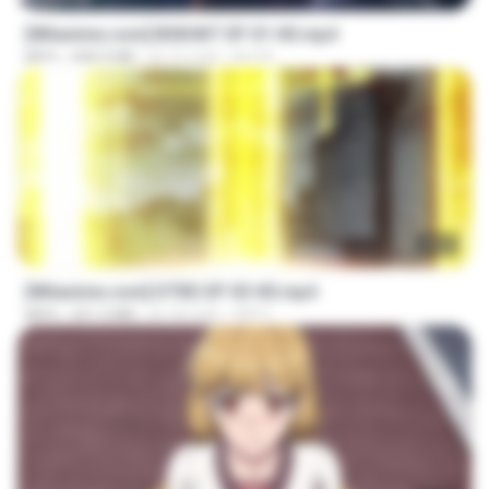
[Witanime.com] BSKHKT EP 01 HD.mp4
MP4
408.9 MB
約 15 日前
BLITR
23:03
[Witanime.com] DTRD EP 03 HD.mp4
MP4
321.3 MB
約 18 日前
DRTY