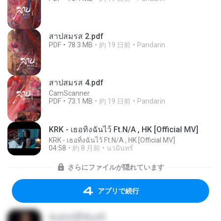
สาปสมรส 2.pdf
PDF
78.3 MB
約 19 日前
Pandarin
สาปสมรส 4.pdf
CamScanner
PDF
73.1 MB
約 19 日前
Pandarin
KRK - เธอทิ้งฉันไว้ Ft.N/A , HK [Official MV]
KRK - เธอทิ้งฉันไว้ Ft.N/A , HK [Official MV]
04:58
約 8 月前
นวมินทร์
さらにファイルが隠れています
アプリで続行
ฉันมันก็ดีได้แค่นี้