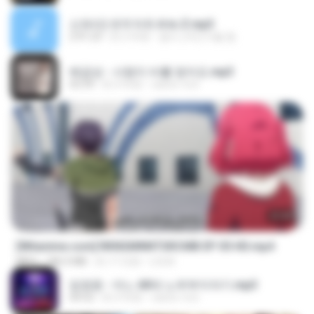
신유리) 유두자위 A to Z.mp3
2:41:23
約 2 年前
좀비고4인커플 좀.
배금성 - 사랑이 비를 맞아요.mp3
03:39
約 4 年前
castor-trot
23:40
[Witanime.com] RKNGMNNTSRCMB EP 05 HD.mp4
MP4
186.0 MB
約 17 日前
LOLKI
임영웅 - 어느 60대 노부부이야기.mp3
04:52
約 4 年前
castor-trot