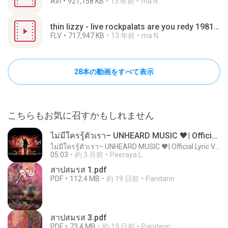
AVI
921,158 KB
13 年前
ma N.
thin lizzy - live rockpalats are you redy 1981 (www.theblues-thatjazz.com).flv
FLV
717,947 KB
13 年前
ma N.
28本の動画をすべて表示
こちらもお気に召すかもしれません
ไม่มีใครรู้ตัวเรา– UNHEARD MUSIC 🖤| Official Lyric Video | เพลงสู้ชีวิต
ไม่มีใครรู้ตัวเรา– UNHEARD MUSIC 🖤| Official Lyric Video | เพลงสู้ชีวิต
05:03
約 3 月前
Peeraya L.
สาปสมรส 1.pdf
PDF
112.4 MB
約 19 日前
Pandarin
สาปสมรส 3.pdf
PDF
73.4 MB
約 19 日前
Pandarin