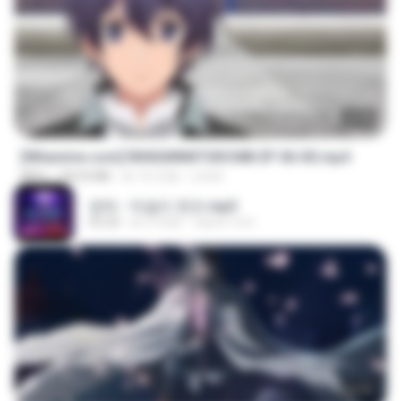
23:40
[Witanime.com] RKNGMNNTSRCMB EP 06 HD.mp4
MP4
294.8 MB
約 10 日前
LOLKI
영탁 - 막걸리 한잔.mp3
03:20
約 3 年前
castor-trot
24:35