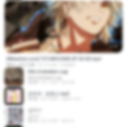
23:40
[Witanime.com] TSTJWGCDMS EP 05 HD.mp4
MP4
423.2 MB
約 10 日前
DOMISR
Kita Usahakan Lagi
Kita Usahakan Lagi
03:54
約 1 年前
Fazri M.
문희옥 - 평행선.mp3
03:06
約 4 年前
castor-trot
갑자기
갑자기
03:15
約 2 月前
복희 박.