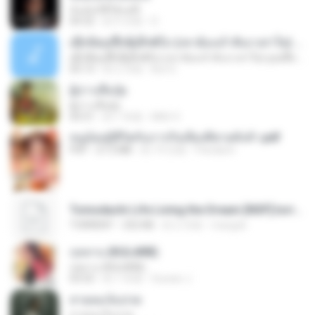
ฉันมันก็ดีได้แค่นี้
04:32
約 9 月前
D
ເຊົາຮ້ອງເຖົ້າຊິເອົາທໍ່ໃດ (เซาฮ้องเถ้าสิเอาเท่าใด) ບຸນເກີດ ຫນູຫ່ວງ ft. ໂສພາ ຈຸນທະລາ
ເຊົາຮ້ອງເຖົ້າຊິເອົາທໍ່ໃດ (เซาฮ้องเถ้าสิเอาเท่าใด) ບຸນເກີດ ຫນູຫ່ວງ ft. ໂສພາ ຈຸນທະລາ
05:13
約 2 月前
But G.
ผู้บ่าวเสื้อปุ๋ย
ผู้บ่าวเสื้อปุ๋ย
04:31
約 1 年前
Mith 9.
หนูน้อยสู้ชีวิตกับภารกิจเลี้ยงพี่ชายทั้งห้า.pdf
PDF
27.2 MB
約 19 日前
Pandarin
Tomodachi Life Living the Dream [NSP].torrent
TORRENT
252 KB
約 2 月前
margob
กุหลาบ (KULARB)
กุหลาบ (KULARB)
03:55
約 1 年前
Suwan J.
สายลมเจ็บปวด