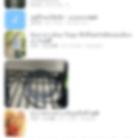
สายลมเจ็บปวด
04:23
約 8 月前
D
อยู่ที่ไหนก็คิดถึง - เมนทอล.mp3
04:34
約 2 年前
มันไม้สาย ม.
ย้อนเวลากลับมาในยุค 70 ชีวิตครั้งนี้ฉันขอเลือกเ
อง จบ.pdf
PDF
32.8 MB
約 19 日前
Pandarin
ฝ่าบาททรงพระเจริญหมื่นปี1.pdf
PDF
6.4 MB
約 1 年前
Orasa K.