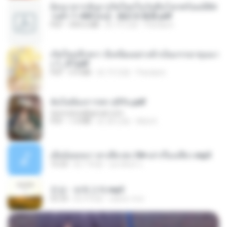
ย้อนเวลากลับมาเกิดใหม่ในวันสิ้นโลกพร้อมมิติส่
วนตัว 1-443 [จบ] - 揍趴长颈鹿.pdf
PDF
499.6 MB
約 19 日前
Pandarin
เกิดใหม่อีกครา อี๋เหนียงอย่างข้าเป็นภรรยาขุนนา
ง 1_ST.pdf
PDF
4.9 MB
約 19 日前
Pandarin
ฉันไม่ต้องการพร สุจิรัน.pdf
tanmobza@gmail.com
PDF
1.4 MB
約 28 日前
Mob K.
เมียน้อยเหงา พาเสียวค่ะ18+เล่าเรื่องเสียว.mp3
10:20
約 7 年前
อมรพันธ์ จ.
진성 - 보릿고개.mp3
03:34
約 4 年前
castor-trot