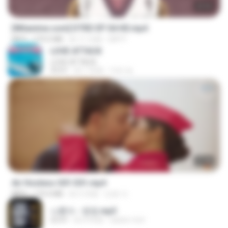
23:03
[Witanime.com] DTRD EP 04 HD.mp4
MP4
279.0 MB
約 11 日前
DRTY
LOVE ATTACK
LOVE ATTACK
03:01
約 1 年前
지빈 임.
27:46
Air Hostess S01 E01.mp4
MP4
174.4 MB
約 3 月前
민호 이.
나훈아 - 영영.mp3
03:41
約 4 年前
castor-trot