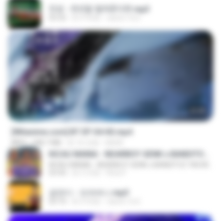
진성 - 천년을 빌려준다면.mp3
03:32
約 4 年前
castor-trot
23:45
[Witanime.com] BT EP 04 HD.mp4
MP4
248.7 MB
約 16 日前
BAXK
KICAU MANIA - NDARBOY GENK x BANDITOZ YAOW 86 (OFFICIAL LYRIC VIDEO) GAS POL NDANGAK
KICAU MANIA - NDARBOY GENK x BANDITOZ YAOW 86 (OFFICIAL LYRIC VIDEO) GAS POL NDANGAK
03:50
約 3 月前
Rina P.
금잔디 - 오라버니.mp3
03:10
約 4 年前
castor-trot