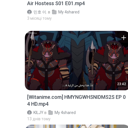
Air Hostess S01 E01.mp4
민호 이.
в
My 4shared
3 місяці тому
23:42
[Witanime.com] HMYNGWHSNIDMS2S EP 0
4 HD.mp4
KILJY
в
My 4shared
13 днів тому