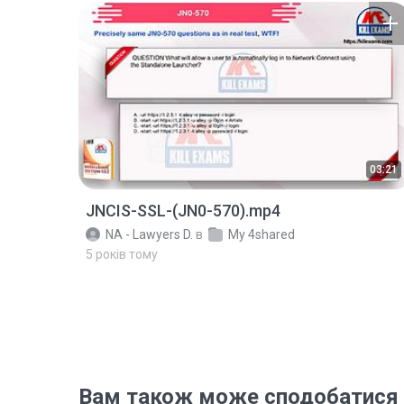
03:21
JNCIS-SSL-(JN0-570).mp4
NA - Lawyers D.
в
My 4shared
5 років тому
Вам також може сподобатися