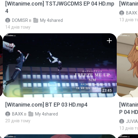
[Witanime.com] TSTJWGCDMS EP 04 HD.mp
[Witan
4
BAXK
13 днів 
DOMISR
в
My 4shared
14 днів тому
23:45
[Witanime.com] BT EP 03 HD.mp4
[Witan
P 04 H
BAXK
в
My 4shared
20 днів тому
JUVIA
13 днів 