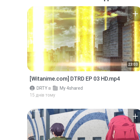
23:03
[Witanime.com] DTRD EP 03 HD.mp4
DRTY
в
My 4shared
15 днів тому