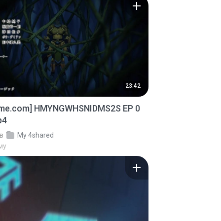
23:42
ime.com] HMYNGWHSNIDMS2S EP 0
p4
в
My 4shared
му