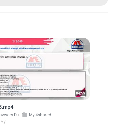
04:59
5.mp4
awyers D.
в
My 4shared
ому