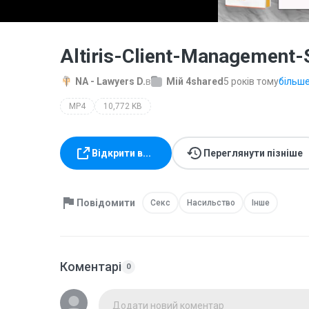
Altiris-Client-Management
NA - Lawyers D.
в
Мій 4shared
5 років тому
більше.
MP4
10,772 KB
Відкрити в...
Переглянути пізніше
Повідомити
Секс
Насильство
Інше
Коментарі
0
Додати новий коментар