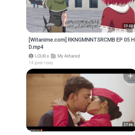
23:40
[Witanime.com] RKNGMNNTSRCMB EP 05 H
D.mp4
LOLKI
в
My 4shared
14 днів тому
27:46