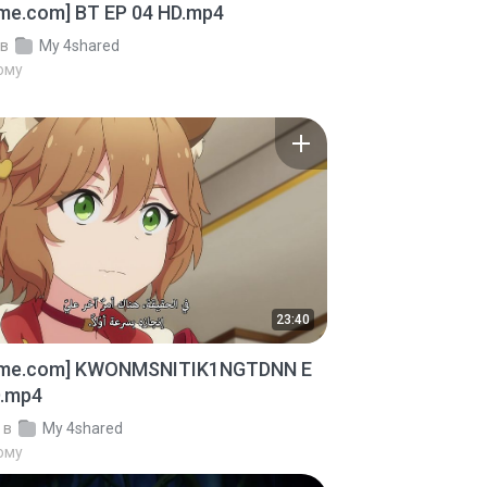
ime.com] BT EP 04 HD.mp4
в
My 4shared
тому
23:40
ime.com] KWONMSNITIK1NGTDNN E
D.mp4
в
My 4shared
тому