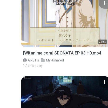
23:40
[Witanime.com] SDONATA EP 03 HD.mp4
GRET
в
My 4shared
17 днів тому