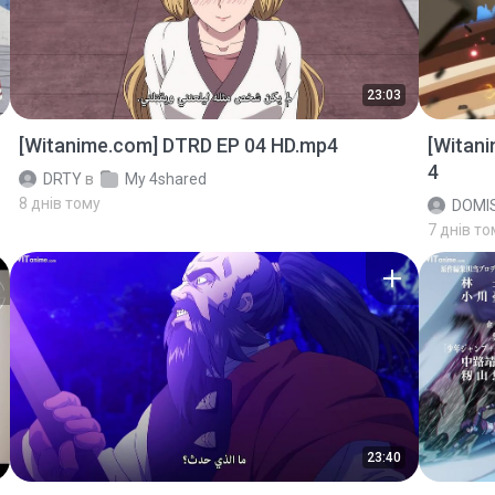
23:03
[Witanime.com] DTRD EP 04 HD.mp4
[Witan
4
DRTY
в
My 4shared
8 днів тому
DOMI
7 днів то
23:40