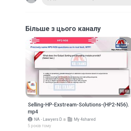
Більше з цього каналу
00:00
Selling-HP-Exstream-Solutions-(HP2-N56).
mp4
NA - Lawyers D.
в
My 4shared
5 років тому