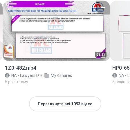
03:21
1Z0-482.mp4
HP0-65
NA - Lawyers D.
в
My 4shared
NA - L
5 років тому
5 років т
Переглянути всі 1093 відео