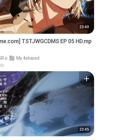
23:40
ime.com] TSTJWGCDMS EP 05 HD.mp
SR
в
My 4shared
му
23:45