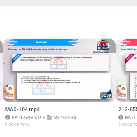
02:59
MA0-104.mp4
212-05
NA - Lawyers D.
в
My 4shared
NA - L
6 років тому
6 років т