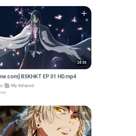
24:35
ime.com] BSKHKT EP 01 HD.mp4
в
My 4shared
тому