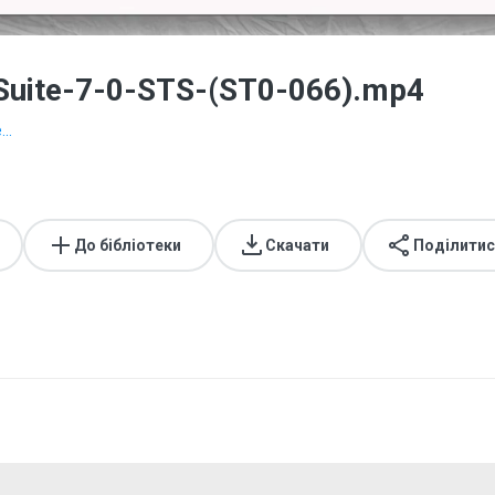
-Suite-7-0-STS-(ST0-066).mp4
..
До бібліотеки
Скачати
Поділитис