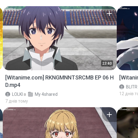
23:40
[Witanime.com] RKNGMNNTSRCMB EP 06 H
[Witan
D.mp4
BLITR
12 днів 
LOLKI
в
My 4shared
7 днів тому