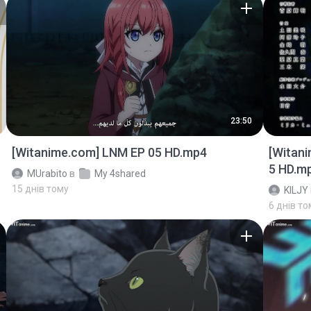
23:50
[Witanime.com] LNM EP 05 HD.mp4
[Witan
5 HD.m
MUrabito
в
My 4shared
15 днів тому
KILJY
6 днів то