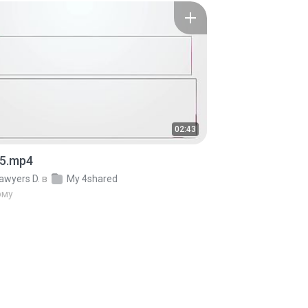
02:43
5.mp4
awyers D.
в
My 4shared
ому