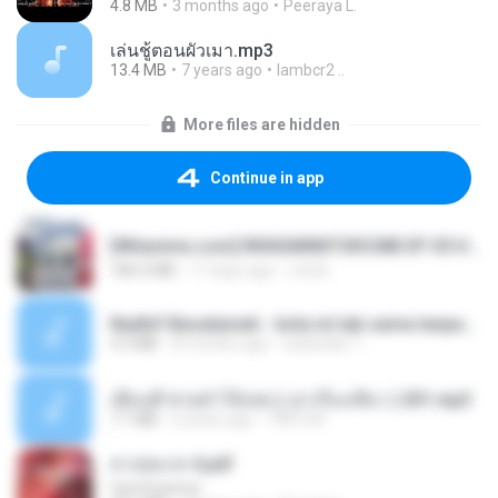
4.8 MB
3 months ago
Peeraya L.
เล่นชู้ตอนผัวเมา.mp3
13.4 MB
7 years ago
lambcr2 ..
More files are hidden
Continue in app
[Witanime.com] RKNGMNNTSRCMB EP 05 HD.mp4
186.0 MB
17 days ago
LOLKI
Nadhif Basalamah - kota ini tak sama tanpamu (Official Lyric Video).mp3
4.2 MB
8 months ago
sukandar T.
เพื่อนพี่ ช่วยทำให้เสด ( เล่าเรื่องเสียว ) 201.mp3
7.1 MB
6 years ago
TNP2 M.
สาปสมรส 4.pdf
CamScanner