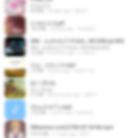
Pretty Girl
8.8 MB
25 days ago
황영지
สาปสมรส 2.pdf
78.3 MB
18 days ago
Pandarin
KRK - เธอทิ้งฉันไว้ Ft.N/A , HK [Official MV]
KRK - เธอทิ้งฉันไว้ Ft.N/A , HK [Official MV]
4.6 MB
8 months ago
นวมินทร์
진성 - 보릿고개.mp3
3.4 MB
4 years ago
castor-trot
ผู้บ่าวเสื้อปุ๋ย
ผู้บ่าวเสื้อปุ๋ย
5.2 MB
about a year ago
Mith 9.
เงี่ยนแล้วทำไง.mp3
10.8 MB
7 years ago
lambcr2 ..
[Witanime.com] DTRD EP 04 HD.mp4
279.0 MB
11 days ago
DRTY