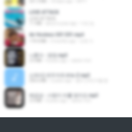
321.3 MB
18 days ago
DRTY
LOVE ATTACK
LOVE ATTACK
7.1 MB
about a year ago
지빈 임.
Air Hostess S01 E01.mp4
174.4 MB
3 months ago
민호 이.
나훈아 - 영영.mp3
3.5 MB
4 years ago
castor-trot
신유리) 유두자위 A to Z.mp3
256.6 MB
2 years ago
좀비고4인커플 좀.
배금성 - 사랑이 비를 맞아요.mp3
3.5 MB
4 years ago
castor-trot