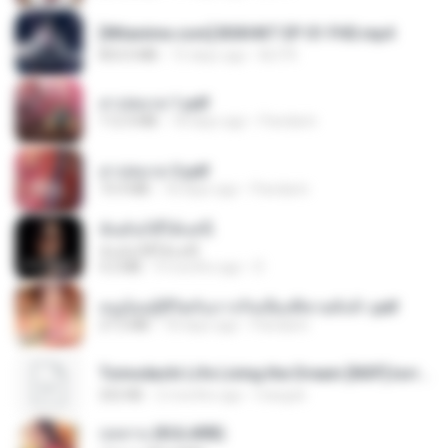
[Witanime.com] BSKHKT EP 01 FHD.mp4
853.0 MB
15 days ago
BLITR
สาปสมรส 1.pdf
112.4 MB
18 days ago
Pandarin
สาปสมรส 3.pdf
73.4 MB
18 days ago
Pandarin
ฉันมันก็ดีได้แค่นี้
ฉันมันก็ดีได้แค่นี้
4.2 MB
9 months ago
D
หนูน้อยสู้ชีวิตกับภารกิจเลี้ยงพี่ชายทั้งห้า.pdf
27.2 MB
18 days ago
Pandarin
Tomodachi Life Living the Dream [NSP].torrent
252 KB
2 months ago
margob
กุหลาบ (KULARB)