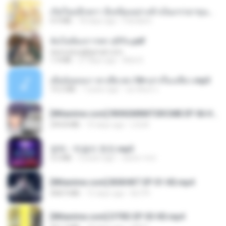
เกิดใหม่อีกครา อี๋เหนียงอย่างข้าเป็นภรรยาขุนนาง 1_ST.pdf
4.9 MB
18 days ago
Pandarin
ฉันไม่ต้องการพร สุจิรัน.pdf
tanmobza@gmail.com
1.4 MB
27 days ago
Mob K.
เมียน้อยเหงา พาเสียวค่ะ18+เล่าเรื่องเสียว.mp3
14.2 MB
7 years ago
อมรพันธ์ จ.
[Witanime.com] RKNGMNNTSRCMB EP 06 HD.mp4
294.8 MB
10 days ago
LOLKI
영탁 - 막걸리 한잔.mp3
3.2 MB
3 years ago
castor-trot
[Witanime.com] BSKHKT EP 01 HD.mp4
408.9 MB
15 days ago
BLITR
[Witanime.com] DTRD EP 03 HD.mp4