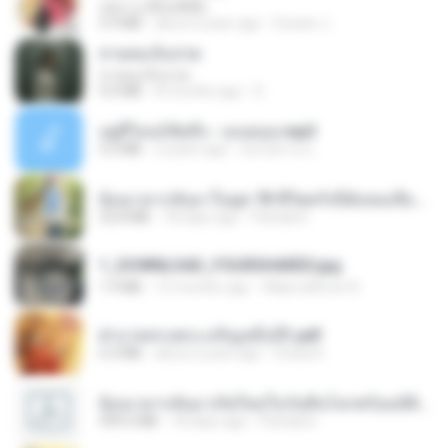
กุหลาบ (KULARB)
5.9 MB
about a year ago
Suwan J.
สายลมเจ็บปวด
สายลมเจ็บปวด
4.0 MB
8 months ago
D
อยู่ที่ไหนก็คิดถึง - เมนทอล.mp3
4.2 MB
2 years ago
มันไม้สาย ม.
ย้อนเวลากลับมาในยุค 70 ชีวิตครั้งนี้ฉันขอเลือกเอง จบ.pdf
32.8 MB
18 days ago
Pandarin
1_DOWNLOAD_FOURSHARED.jpg
1.9 MB
12 months ago
Wtlprodthree A.
ฝ่าบาททรงพระเจริญหมื่นปี1.pdf
6.4 MB
about a year ago
Orasa K.
ย้อนเวลากลับมาเกิดใหม่ในวันสิ้นโลกพร้อมมิติส่วนตัว 1-443 [จบ] - 揍趴长颈鹿.pdf
499.6 MB
18 days ago
Pandarin