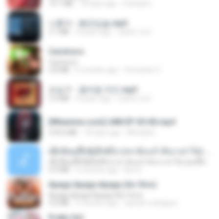
73.1 MB
18 days ago
Pandarin
나훈아 - 붉은입술.mp3
3.1 MB
4 years ago
castor-trot
Carnívoro
Carnívoro
2.8 MB
6 months ago
Fernando O.
조승구 - 꽃바람 여인.mp3
3.2 MB
4 years ago
castor-trot
[Witanime.com] LNM EP 05 HD.mp4
218.6 MB
18 days ago
MUrabito
ເຊົາຮ້ອງເຖົ້າຊິເອົາທໍ່ໃດ (เซาฮ้องเถ้าสิเอาเท่าใด) ບຸນເກີດ ຫນູຫ່ວງ ft. ໂສພາ ຈຸນທະລາ
ເຊົາຮ້ອງເຖົ້າຊິເອົາທໍ່ໃດ (เซาฮ้องเถ้าสิเอาเท่าใด) ບຸນເກີດ ຫນູຫ່ວງ ft. ໂສພາ ຈຸນທະລາ
6.0 MB
2 months ago
But G.
Apaga Apaga Apaga (Ao Vivo)
Apaga Apaga Apaga (Ao Vivo)
3.0 MB
6 months ago
aandre.rodrigues
Pretty Girl