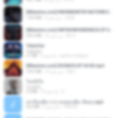
[Witanime.com] KWONMSNITIK1NGTDNN EP 05 HD.mp4
178.3 MB
9 روز پیش
JUVIA
[Witanime.com] HMYNGWHSNIDMS2S EP 04 HD.mp4
235.5 MB
16 روز پیش
KILJY
Tubarões
Tubarões
2.7 MB
6 ماه پیش
aandre.rodrigues
[Witanime.com] SDONATA EP 04 HD.mp4
154.5 MB
13 روز پیش
GRET
โลกทั้งใบ
โลกทั้งใบ
3.4 MB
10 ماه پیش
D
เล่าเรื่องเสียว จาก คนชอบเสียว ขึ้นครู.mp3
33.4 MB
5 سال پیش
TNP2 M.