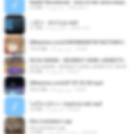
Nadhif Basalamah - kota ini tak sama tanpamu (Official Lyric Video).mp3
4.2 MB
8 ماه پیش
sukandar T.
나훈아 - 붉은입술.mp3
3.1 MB
4 سال پیش
castor-trot
[Witanime.com] KWONMSNITIK1NGTDNN EP 04 HD.mp4
192.0 MB
16 روز پیش
JUVIA
KICAU MANIA - NDARBOY GENK x BANDITOZ YAOW 86 (OFFICIAL LYRIC VIDEO) GAS POL NDANGAK
KICAU MANIA - NDARBOY GENK x BANDITOZ YAOW 86 (OFFICIAL LYRIC VIDEO) GAS POL NDANGAK
8.9 MB
3 ماه پیش
Rina P.
[Witanime.com] BT EP 03 HD.mp4
250.0 MB
22 روز پیش
BAXK
ไม่มีใครรู้ตัวเรา (mp3cut.net).mp3
4.2 MB
3 ماه پیش
Kratae
Kita Usahakan Lagi
Kita Usahakan Lagi
3.3 MB
حدود یک سال پیش
Fazri M.