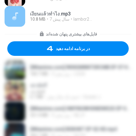
เงี่ยนแล้วทำไง.mp3
10.8 MB
7 سال پیش
lambcr2 ..
فایل‌های بیشتری پنهان شده‌اند
در برنامه ادامه دهید
[Witanime.com] RKNGMNNTSRCMB EP 07 HD.mp4
183.7 MB
3 روز پیش
LOLKI
เขามัทรี
เขามัทรี
6.1 MB
حدود یک سال پیش
Suwan J.
[Witanime.com] HMYNGWHSNIDMS2S EP 05 HD.mp4
251.4 MB
9 روز پیش
KILJY
[Witanime.com] BSKHKT EP 02 HD.mp4
406.1 MB
8 روز پیش
BLITR