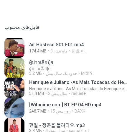
فایل‌های محبوب
Air Hostess S01 E01.mp4
174.4 MB
3 ماه پیش
민호 이.
ผู้บ่าวเสื้อปุ๋ย
ผู้บ่าวเสื้อปุ๋ย
5.2 MB
حدود یک سال پیش
Mith 9.
Henrique e Juliano -As Mais Tocadas do Henrique e Juliano 2021 -Top Sertanejo 2021,Cd Completo 2021
Henrique e Juliano -As Mais Tocadas do Henrique e Juliano 2021 -Top Sertanejo 2021,Cd Completo 2021
51.4 MB
2 سال پیش
raquel R.
[Witanime.com] BT EP 04 HD.mp4
248.7 MB
15 روز پیش
BAXK
현철 - 청춘을 돌려다오.mp3
3.3 MB
4 سال پیش
castor-trot