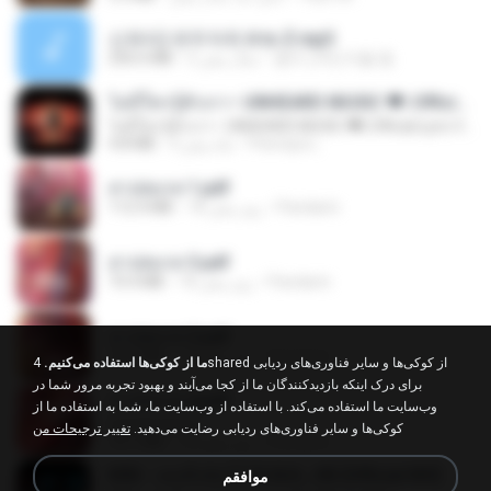
신유리) 유두자위 A to Z.mp3
256.6 MB
2 سال پیش
좀비고4인커플 좀.
ไม่มีใครรู้ตัวเรา– UNHEARD MUSIC 🖤| Official Lyric Video | เพลงสู้ชีวิต
ไม่มีใครรู้ตัวเรา– UNHEARD MUSIC 🖤| Official Lyric Video | เพลงสู้ชีวิต
4.8 MB
3 ماه پیش
Peeraya L.
สาปสมรส 1.pdf
112.4 MB
18 روز پیش
Pandarin
สาปสมรส 3.pdf
73.4 MB
18 روز پیش
Pandarin
สาปสมรส 2.pdf
78.3 MB
18 روز پیش
Pandarin
ما از کوکی‌ها استفاده می‌کنیم.
4shared از کوکی‌ها و سایر فناوری‌های ردیابی
برای درک اینکه بازدیدکنندگان ما از کجا می‌آیند و بهبود تجربه مرور شما در
สาปสมรส 4.pdf
وب‌سایت ما استفاده می‌کند. با استفاده از وب‌سایت ما، شما به استفاده ما از
CamScanner
کوکی‌ها و سایر فناوری‌های ردیابی رضایت می‌دهید.
تغییر ترجیحات من
73.1 MB
18 روز پیش
Pandarin
KRK - เธอทิ้งฉันไว้ Ft.N/A , HK [Official MV]
موافقم