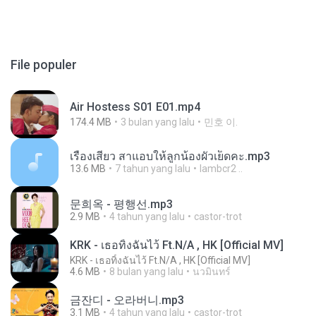
File populer
Air Hostess S01 E01.mp4
174.4 MB
3 bulan yang lalu
민호 이.
เรื่องเสียว สาแอบให้ลูกน้องผัวเย็ดคะ.mp3
13.6 MB
7 tahun yang lalu
lambcr2 ..
문희옥 - 평행선.mp3
2.9 MB
4 tahun yang lalu
castor-trot
KRK - เธอทิ้งฉันไว้ Ft.N/A , HK [Official MV]
KRK - เธอทิ้งฉันไว้ Ft.N/A , HK [Official MV]
4.6 MB
8 bulan yang lalu
นวมินทร์
금잔디 - 오라버니.mp3
3.1 MB
4 tahun yang lalu
castor-trot