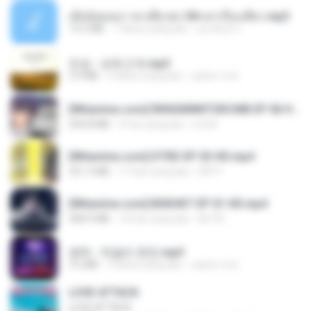
เมียน้อยเหงา พาเสียวค่ะ18+เล่าเรื่องเสียว.mp3
14.2 MB
7 tahun yang lalu
อมรพันธ์ จ.
진성 - 보릿고개.mp3
3.4 MB
4 tahun yang lalu
castor-trot
[Witanime.com] RKNGMNNTSRCMB EP 06 HD.mp4
294.8 MB
9 hari yang lalu
LOLKI
[Witanime.com] DTRD EP 03 HD.mp4
321.3 MB
17 hari yang lalu
DRTY
[Witanime.com] BSKHKT EP 01 HD.mp4
408.9 MB
14 hari yang lalu
BLITR
영탁 - 막걸리 한잔.mp3
3.2 MB
3 tahun yang lalu
castor-trot
LOVE ATTACK
LOVE ATTACK