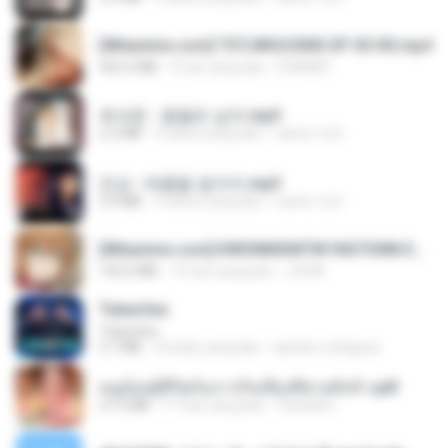
[Witanime.com] TSTJWGCDMS EP 05 HD.mp4
423.2 MB
9 hari yang lalu
DOMISR
최석준 - 꽃을든 남자.mp3
2.2 MB
4 tahun yang lalu
castor-trot
진성 - 태클을 걸지마.mp3
3.0 MB
4 tahun yang lalu
castor-trot
[Witanime.com] KWONMSNITIK1NGTDNN EP 04 HD.mp4
192.0 MB
15 hari yang lalu
JUVIA
Tubarões
Tubarões
2.7 MB
6 bulan yang lalu
aandre.rodrigues
หนูน้อยสู้ชีวิตกับภารกิจเลี้ยงพี่ชายทั้งห้า.pdf
27.2 MB
17 hari yang lalu
Pandarin