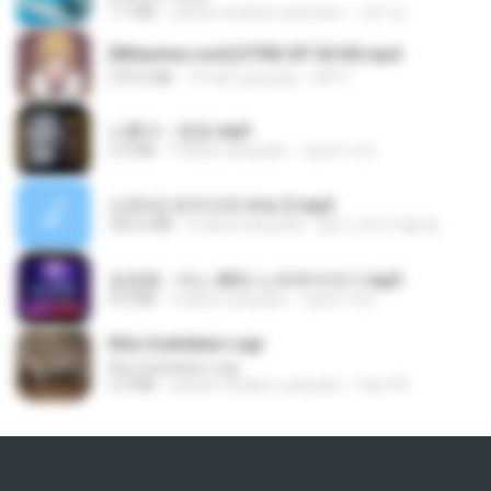
7.1 MB
sekitar setahun yang lalu
지빈 임.
[Witanime.com] DTRD EP 04 HD.mp4
279.0 MB
10 hari yang lalu
DRTY
나훈아 - 영영.mp3
3.5 MB
4 tahun yang lalu
castor-trot
신유리) 유두자위 A to Z.mp3
256.6 MB
2 tahun yang lalu
좀비고4인커플 좀.
임영웅 - 어느 60대 노부부이야기.mp3
4.6 MB
4 tahun yang lalu
castor-trot
Kita Usahakan Lagi
Kita Usahakan Lagi
3.3 MB
sekitar setahun yang lalu
Fazri M.