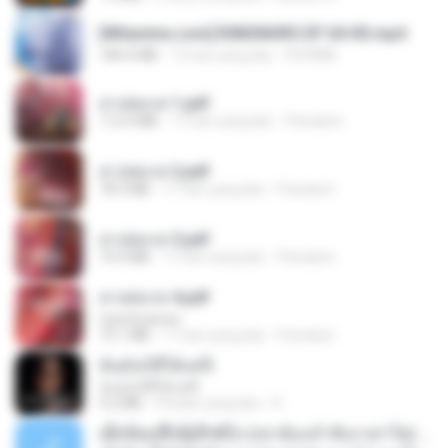
[Witanime.com] R0NSNHRS EP 04 HD.mp4
184.4 MB
15 hari yang lalu
RYUMIN
สาปสมรส 1.pdf
112.4 MB
17 hari yang lalu
Pandarin
สาปสมรส 2.pdf
78.3 MB
17 hari yang lalu
Pandarin
สาปสมรส 3.pdf
73.4 MB
17 hari yang lalu
Pandarin
สาปสมรส 4.pdf
CamScanner
73.1 MB
17 hari yang lalu
Pandarin
ฉันมันก็ดีได้แค่นี้
ฉันมันก็ดีได้แค่นี้
4.2 MB
9 bulan yang lalu
D
ເຊົາຮ້ອງເຖົ້າຊິເອົາທໍ່ໃດ (เซาฮ้องเถ้าสิเอาเท่าใด) ບຸນເກີດ ຫນູຫ່ວງ ft. ໂສພາ ຈຸນທະລາ