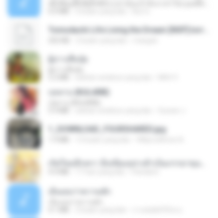
ເຊົາຮ້ອງເຖົ້າຊິເອົາທໍ່ໃດ (เซาฮ้องเถ้าสิเอาเท่าใด) ບຸນເກີດ ຫນູຫ່ວງ ft. ໂສພາ ຈຸນທະລາ
6.0 MB
2 bulan yang lalu
But G.
Tomodachi Life Living the Dream [NSP].torrent
252 KB
2 bulan yang lalu
margob
ผู้บ่าวเสื้อปุ๋ย
ผู้บ่าวเสื้อปุ๋ย
5.2 MB
sekitar setahun yang lalu
Mith 9.
กุหลาบ (KULARB)
กุหลาบ (KULARB)
5.9 MB
sekitar setahun yang lalu
Suwan J.
1_DOWNLOAD_FOURSHARED.jpg
1.9 MB
12 bulan yang lalu
Wtlprodthree A.
เกิดใหม่อีกครา อี๋เหนียงอย่างข้าเป็นภรรยาขุนนาง 1_ST.pdf
4.9 MB
17 hari yang lalu
Pandarin
เอิ้นเธอว่าความฮัก
เอิ้นเธอว่าความฮัก
4.1 MB
2 bulan yang lalu
ถามพ่อ&#39;พ ม.