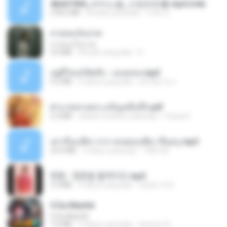
4b6d7436_바이노럴_사정컨트롤.mp4.m4a
278.6 MB
8 bulan yang lalu
누빠 모.
สายลมเจ็บปวด
สายลมเจ็บปวด
4.0 MB
8 bulan yang lalu
D
อยู่ที่ไหนก็คิดถึง - เมนทอล.mp3
4.2 MB
2 tahun yang lalu
มันไม้สาย ม.
ฝ่าบาททรงพระเจริญหมื่นปี1.pdf
6.4 MB
sekitar setahun yang lalu
Orasa K.
เล่าเรื่องเสียว จาก คนชอบเสียว ขึ้นครู.mp3
33.4 MB
5 tahun yang lalu
TNP2 M.
현철 - 청춘을 돌려다오.mp3
3.3 MB
4 tahun yang lalu
castor-trot
5 Da Manhã
5 Da Manhã
7.0 MB
2 tahun yang lalu
leandro A.