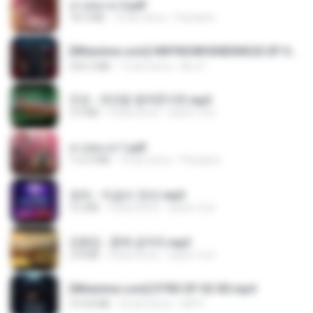
สาปสมรส 2.pdf
78.3 MB
16 dni temu
Pandarin
[Witanime.com] HMYNGWHSNIDMS2S EP 04 HD.mp4
235.5 MB
13 dni temu
KILJY
진성 - 천년을 빌려준다면.mp3
3.4 MB
4 lata temu
castor-trot
สาปสมรส 1.pdf
112.4 MB
16 dni temu
Pandarin
영탁 - 막걸리 한잔.mp3
3.2 MB
3 lata temu
castor-trot
김용임 - 흙에 살리라.mp3
2.8 MB
4 lata temu
castor-trot
[Witanime.com] DTRD EP 02 HD.mp4
319.8 MB
22 dni temu
DRTY