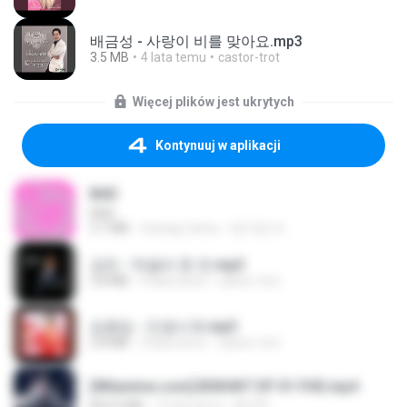
배금성 - 사랑이 비를 맞아요.mp3
3.5 MB
4 lata temu
castor-trot
Więcej plików jest ukrytych
Kontynuuj w aplikacji
BAD
BAD
3.7 MB
miesiąc temu
문지영 여.
강진 - 막걸리 한 잔.mp3
3.8 MB
4 lata temu
castor-trot
김용임 - 인생시계.mp3
2.8 MB
3 lata temu
castor-trot
[Witanime.com] BSKHKT EP 01 FHD.mp4
853.0 MB
12 dni temu
BLITR