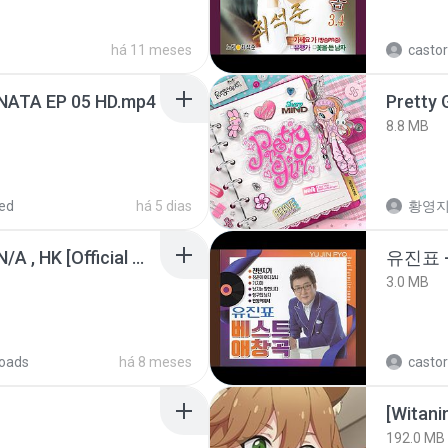
há 11 meses
castor
NATA EP 05 HD.mp4
Pretty G
8.8 MB
ed
há 5 dias
황영
KRK - เธอทิ้งฉันไว้ Ft.N/A , HK [Official MV]
유진표 
3.0 MB
oads
há 8 meses
castor
192.0 MB