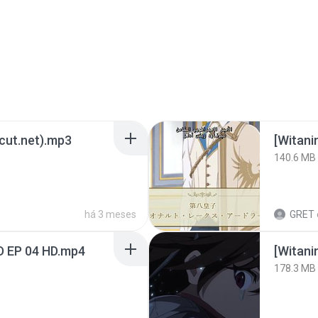
3cut.net).mp3
[Witan
140.6 MB
há 3 meses
GRET
D EP 04 HD.mp4
178.3 MB