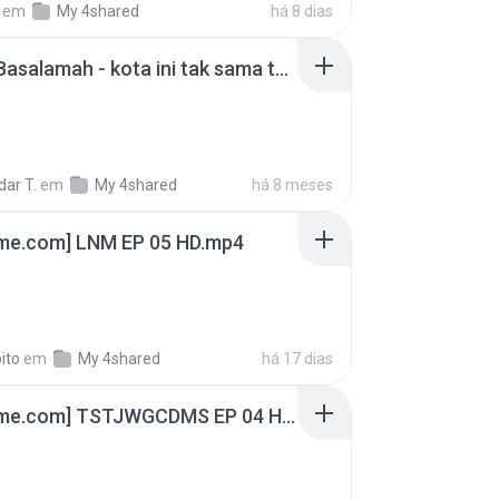
em
My 4shared
há 8 dias
Nadhif Basalamah - kota ini tak sama tanpamu (Official Lyric Video).mp3
ar T.
em
My 4shared
há 8 meses
ime.com] LNM EP 05 HD.mp4
ito
em
My 4shared
há 17 dias
[Witanime.com] TSTJWGCDMS EP 04 HD.mp4