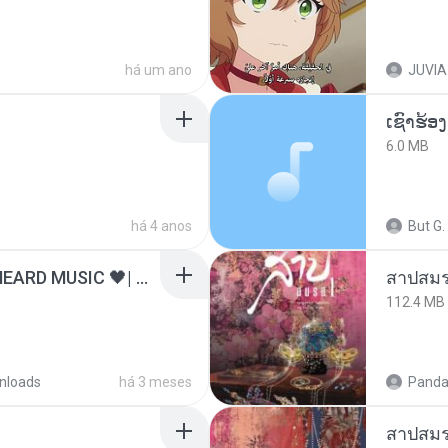
há um ano
JUVIA
6.0 MB
há 4 anos
But G.
ไม่มีใครรู้ตัวเรา– UNHEARD MUSIC 🖤| Official Lyric Video | เพลงสู้ชีวิต
สาปสมร
112.4 MB
nloads
há 3 meses
Panda
สาปสมร