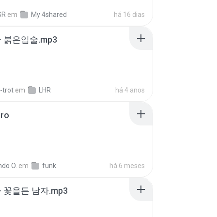
SR
em
My 4shared
há 16 dias
- 붉은입술.mp3
-trot
em
LHR
há 4 anos
oro
ndo O.
em
funk
há 6 meses
- 꽃을든 남자.mp3