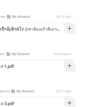
em
My 4shared
há 15 dias
ເຊົາຮ້ອງເຖົ້າຊິເອົາທໍ່ໃດ (เซาฮ้องเถ้าสิเอาเท่าใด) ບຸນເກີດ ຫນູຫ່ວງ ft. ໂສພາ ຈຸນທະລາ
em
My 4shared
há 2 meses
ส 1.pdf
rin
em
My 4shared
há 17 dias
ส 3.pdf