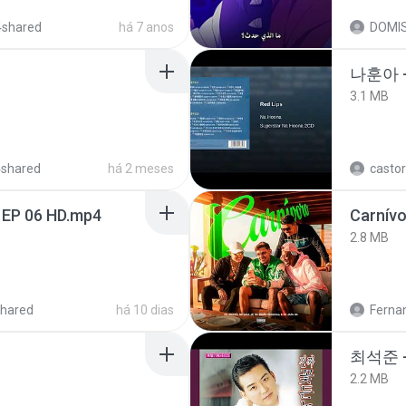
4shared
há 7 anos
DOMI
나훈아 
3.1 MB
4shared
há 2 meses
castor
 EP 06 HD.mp4
Carnív
2.8 MB
hared
há 10 dias
Ferna
최석준 
2.2 MB