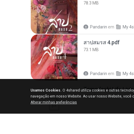
78.3 MB
Pandarin
em
My 4s
สาปสมรส 4.pdf
73.1 MB
Pandarin
em
My 4s
Usamos Cookies.
O 4shared utiliza cookies e outras tecnol
252 KB
navegação em nosso Website. Ao usar nosso Website, você c
Alterar minhas preferências
margob
em
My 4sh