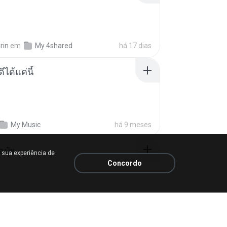
rin
em
My 4shared
há 17 dias
ีได้แค่นี้
My Music
há 9 meses
้อปุ๋ย
 sua experiência de
Concordo
.
em
Liked tracks
há um ano