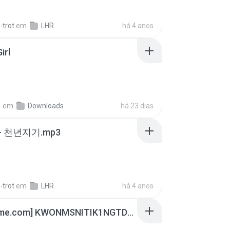
-trot
em
LHR
há 4 anos
irl
지
em
Downloads
há 23 dias
- 천년지기.mp3
-trot
em
LHR
há 4 anos
[Witanime.com] KWONMSNITIK1NGTDNN EP 04 HD.mp4