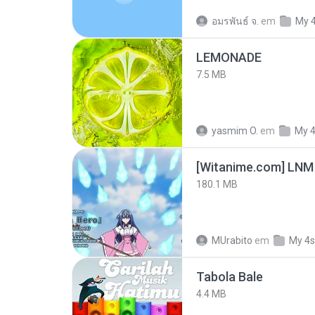
อมรพันธ์ จ.
em
My 
LEMONADE
7.5 MB
yasmim O.
em
My 
[Witanime.com] LNM
180.1 MB
MUrabito
em
My 4s
Tabola Bale
4.4 MB