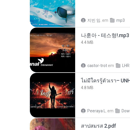
지빈 임.
em
mp3
나훈아 - 테스형!.mp3
4.4 MB
castor-trot
em
LHR
4.8 MB
Peeraya L.
em
Dow
สาปสมรส 2.pdf