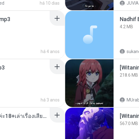
ed
há 10 dias
JUVIA
mp3
4.2 MB
há 4 anos
sukand
p3
[Witan
218.6 MB
há 3 anos
MUrab
เมียน้อยเหงา พาเสียวค่ะ18+เล่าเรื่องเสียว.mp3
567.0 MB