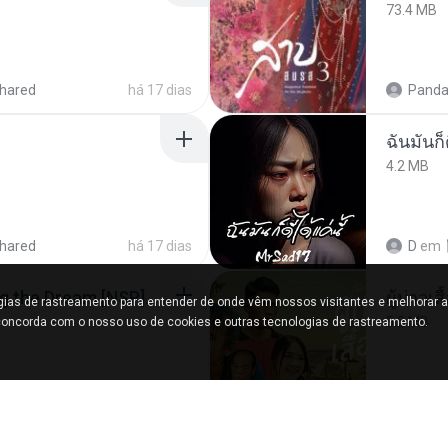
73.4 MB
hared
há 17 dias
Panda
ฉันมันก็ด
4.2 MB
hared
há 17 dias
D
em
Tomodachi Life Living the Dream [NSP].torrent
ผู้บ่าวเสื
ogias de rastreamento para entender de onde vêm nossos visitantes e melhorar a
5.2 MB
oncorda com o nosso uso de cookies e outras tecnologias de rastreamento.
ared
há 2 meses
Mith 9