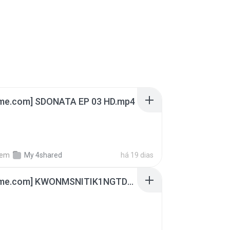
ime.com] SDONATA EP 03 HD.mp4
em
My 4shared
há 19 dias
[Witanime.com] KWONMSNITIK1NGTDNN EP 05 HD.mp4