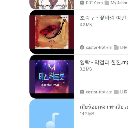
DRTY
em
My 4shar
조승구 - 꽃바람 여인.
3.2 MB
castor-trot
em
LHR
영탁 - 막걸리 한잔.m
3.2 MB
castor-trot
em
LHR
14.2 MB