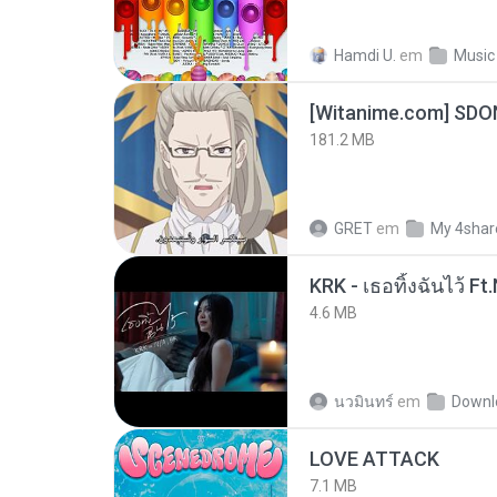
Hamdi U.
em
Music
[Witanime.com] SDO
181.2 MB
GRET
em
My 4shar
4.6 MB
นวมินทร์
em
Downl
LOVE ATTACK
7.1 MB